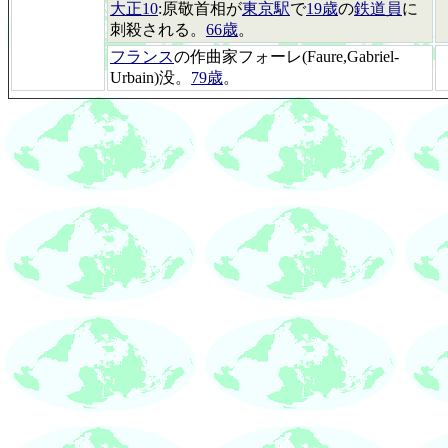
大正10
:原敬首相が
東京駅
で
19歳
の
鉄道員
に
刺殺される。
66歳
。
フランス
の作曲家フォーレ(Faure,Gabriel-
Urbain)没。
79歳
。