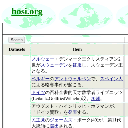
hosi.org
Datasets
Item
ノルウェー
・デンマーク王クリスティアン2
世が
スウェーデン
を
征服
し、スウェーデン王
となる。
ベルギー
の
アントウェルペン
で、
スペイン人
による略奪事件が起こる。
ドイツ
の百科全書的天才数学者ライプニッツ
(Leibnitz,GottfriedWilhelm)没。
70歳
。
アウグスト・ハインリッヒ・ホフマンが、
「ドイツ賛歌」を
発表
する。
民主党
の
ジェームズ
・ポーク(49)が、第11代
大統領に
選出
される。