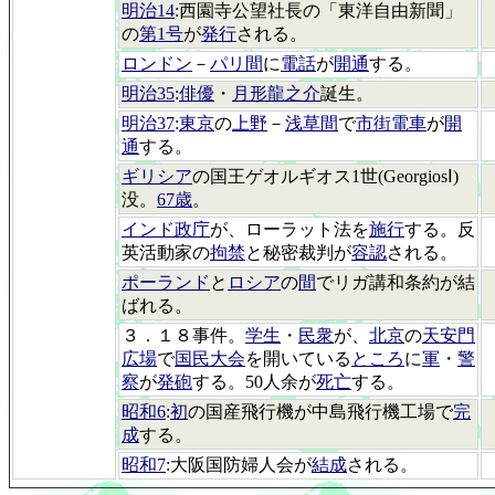
明治14
:西園寺公望社長の「東洋自由新聞」
の
第1号
が
発行
される。
ロンドン
－
パリ間
に
電話
が
開通
する。
明治35
:
俳優
・
月形龍之介
誕生。
明治37
:
東京
の
上野
－
浅草間
で
市街電車
が
開
通
する。
ギリシア
の国王ゲオルギオス1世(GeorgiosⅠ)
没。
67歳
。
インド政庁
が、ローラット法を
施行
する。反
英活動家の
拘禁
と秘密裁判が
容認
される。
ポーランド
と
ロシア
の
間
でリガ講和条約が結
ばれる。
３．１８事件。
学生
・
民衆
が、
北京
の
天安門
広場
で
国民大会
を開いている
ところ
に
軍
・
警
察
が
発砲
する。50人余が
死亡
する。
昭和6
:
初
の国産飛行機が中島飛行機工場で
完
成
する。
昭和7
:大阪国防婦人会が
結成
される。