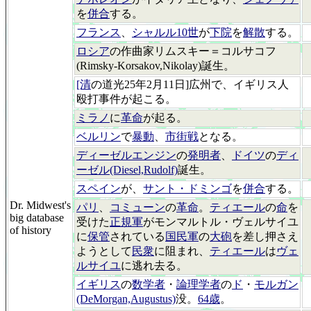
を
併合
する。
フランス
、
シャルル10世
が
下院
を
解散
する。
ロシア
の作曲家リムスキー＝コルサコフ
(Rimsky-Korsakov,Nikolay)誕生。
[清
の道光25年2月11日]広州で、イギリス人
殴打事件が起こる。
ミラノ
に
革命
が起る。
ベルリン
で
暴動
、
市街戦
となる。
ディーゼルエンジン
の
発明者
、
ドイツ
の
ディ
ーゼル(Diesel,Rudolf)
誕生。
スペイン
が、
サント・ドミンゴ
を
併合
する。
Dr. Midwest's
パリ
、
コミューン
の
革命
。
ティエール
の
命
を
big database
受けた
正規軍
がモンマルトル・ヴェルサイユ
of history
に
保管
されている
国民軍
の
大砲
を差し押さえ
ようとして
民衆
に阻まれ、
ティエール
は
ヴェ
ルサイユ
に逃れ去る。
イギリス
の
数学者
・
論理学者
の
ド
・
モルガン
(DeMorgan,Augustus)
没。
64歳
。