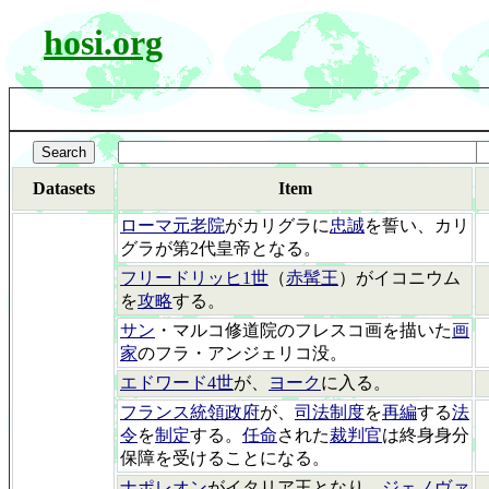
hosi.org
Datasets
Item
ローマ元老院
がカリグラに
忠誠
を誓い、カリ
グラが第2代皇帝となる。
フリードリッヒ1世
（
赤髯王
）がイコニウム
を
攻略
する。
サン
・マルコ修道院のフレスコ画を描いた
画
家
のフラ・アンジェリコ没。
エドワード4世
が、
ヨーク
に入る。
フランス統領政府
が、
司法制度
を
再編
する
法
令
を
制定
する。
任命
された
裁判官
は終身身分
保障を受けることになる。
ナポレオン
がイタリア王となり、
ジェノヴァ