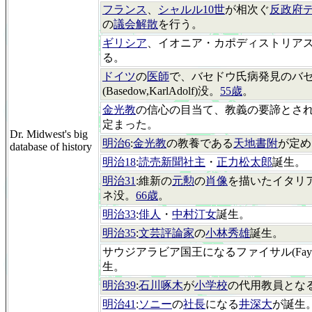
フランス
、
シャルル10世
が相次ぐ
反政府
の
議会解散
を行う。
ギリシア
、イオニア・カポディストリアス(
る。
ドイツ
の
医師
で、バセドウ氏病発見のバ
(Basedow,KarlAdolf)没。
55歳
。
金光教
の信心の目当て、教義の要諦とさ
定まった。
Dr. Midwest's big
明治6
:
金光教
の教養である
天地書附
が定め
database of history
明治18
:
読売新聞社主
・
正力松太郎
誕生。
明治31
:維新の
元勲
の
肖像
を描いたイタリ
ネ没。
66歳
。
明治33
:
俳人
・
中村汀女
誕生。
明治35
:
文芸評論家
の
小林秀雄
誕生。
サウジアラビア国王になるファイサル(Faysalb.'A
生。
明治39
:
石川啄木
が
小学校
の代用教員とな
明治41
:
ソニー
の
社長
になる
井深大
が誕生