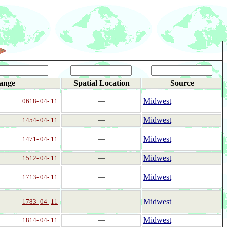
ange
Spatial Location
Source
Midwest
0618-
04-
11
―
Midwest
1454-
04-
11
―
Midwest
1471-
04-
11
―
Midwest
1512-
04-
11
―
Midwest
1713-
04-
11
―
Midwest
1783-
04-
11
―
Midwest
1814-
04-
11
―