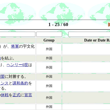
1 - 25 / 60
Group
Date or Date R
）が、
将軍
の宇文化
外国
約
を結ぶ。
外国
り、
ヘンリー6世
は
外国
同盟
に対勝する。
外国
ランス
と
講和条約
を
外国
する。
の
休戦
を
正式
に
宣言
外国
外国