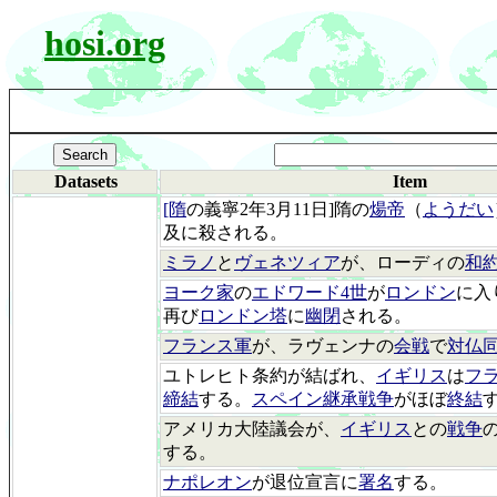
hosi.org
Datasets
Item
[隋
の義寧2年3月11日]隋の
煬帝
（
ようだい
及に殺される。
ミラノ
と
ヴェネツィア
が、ローディの
和
ヨーク家
の
エドワード4世
が
ロンドン
に入
再び
ロンドン塔
に
幽閉
される。
フランス軍
が、ラヴェンナの
会戦
で
対仏
ユトレヒト条約が結ばれ、
イギリス
は
フ
締結
する。
スペイン継承戦争
がほぼ
終結
アメリカ大陸議会が、
イギリス
との
戦争
する。
ナポレオン
が退位宣言に
署名
する。