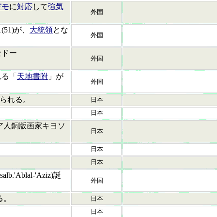
デモ
に
対応
して
強気
外国
51)が、
大統領
とな
外国
セドー
外国
れる「
天地書附
」が
外国
られる。
日本
日本
ア人銅版画家キヨソ
日本
日本
日本
blal-'Aziz)誕
外国
る。
日本
。
日本