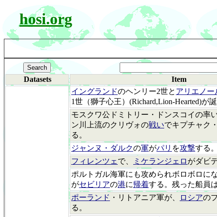
hosi.org
Datasets
Item
イングランド
のヘンリー2世と
アリエノー
1世（獅子心王）(Richard,Lion-Hearted
モスクワ公ドミトリー・ドンスコイの率
ン川上流のクリヴォの
戦い
でキプチャク
る。
ジャンヌ・ダルク
の
軍
が
パリ
を
攻撃
する
フィレンツェ
で、
ミケランジェロ
がダビ
ポルトガル海軍にも攻められボロボロに
が
セビリア
の
港
に
帰着
する。残った船員
ポーランド
・リトアニア軍が、
ロシア
の
る。