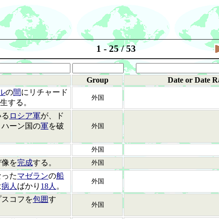
1 - 25 / 53
Group
Date or Date R
ル
の
間
にリチャード
外国
)が誕生する。
いる
ロシア軍
が、ド
・ハーン国の
軍
を破
外国
。
外国
デ像を
完成
する。
外国
なった
マゼラン
の
船
外国
は
病人
ばかり
18人
。
プスコフを
包囲
す
外国