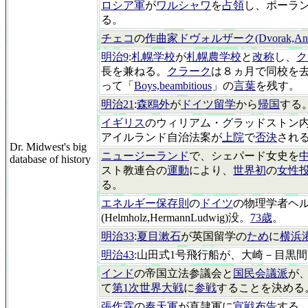
ロシア軍
が
ワルシャワ
を
占領
し、ポーラ
る。
チェコ
の
作曲家ドヴォルザーク(Dvorak,Anto
明治9
:
札幌学校
が
札幌農学校
と
改称
し、
ク
長を兼ねる。
クラーク
は８ヵ月で同校を
って「
Boys,beambitious
」の
言葉
を残す。
明治21
:
森鴎外
が
ドイツ留学
から
帰国
する
イギリス
のウィリアム・グラッドストン
アイルランド自治法案が
上院
で
否決
され
Dr. Midwest's big
ニュージーランド
で、シェパード女史を
database of history
スト教連合の
運動
により、
世界初
の
女性
る。
エネルギー保存則
の
ドイツ
の物理学者ヘ
(Helmholz,HermannLudwig)没。
73歳
。
明治33
:
夏目漱石
が英国留学の
ため
に
横浜
明治43
:山田式1号飛行船が、大崎－目黒
インド
の帝国立法参議会と
国民会議派
が
て
第1次世界大戦
に
参戦
することを決める
張作霖
の
奉天軍
が直隷軍に
宣戦布告
する