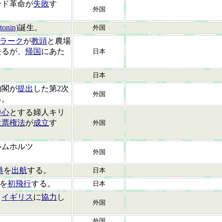
ンド革命が
失敗
す
外国
nin)
誕生。
外国
ラーク
が
教頭
と農場
去るが、
帰国
にあた
日本
。
日本
内閣が
提出
した第2次
外国
る。
中心
とする婦人キリ
投票権法
が
成立
す
外国
ルムホルツ
外国
港
を
出航
する。
日本
間を
初飛行
する。
日本
、
イギリス
に
協力
し
外国
。
。
外国