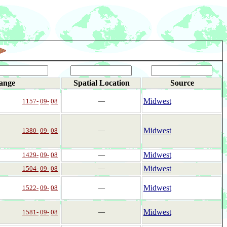
ange
Spatial Location
Source
Midwest
1157-
09-
08
―
Midwest
1380-
09-
08
―
Midwest
1429-
09-
08
―
Midwest
1504-
09-
08
―
Midwest
1522-
09-
08
―
Midwest
1581-
09-
08
―