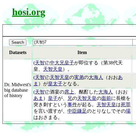
hosi.org
Datasets
Item
(天智)7
:
中大兄皇子
が即位する（第38代天
皇、
天智天皇
）。
(天智)7
:
天智天皇
の
実弟
の
大海人
（おお
あ
ま
）が
皇太子
となる。
Dr. Midwest's
big database
(天智)7
:酒宴の
席上
、酩酊した
大海人
（おお
of history
あま
）
皇子
が、
兄
の
天智天皇
の
面前
に長槍を
突き刺すという
事件
が起る。
天智天皇
は
死罪
を言い渡すが、
中臣鎌足
のとりなしでその
場
はおさまる。