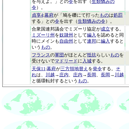
を与えよ。」との
令
を出す（
生類憐みの
令
）。
貞享4
:
幕府
が「鳩を礫にて打った
もの
は
処罰
する」との
令
を出す（
生類憐みの令
）。
合衆国連邦議会でミズーリ協定が
成立
する。
ミズーリ州
を
奴隷州
として
編入
を認めると同
時にメインも
自由州
として
連邦
に
編入
すると
いう
もの
。
フランス
の
軍団
がほとんど
抵抗
らしい
もの
を
受けないで
マドリード
に
入城
する。
天保11
:
幕府
が
三方領地替え
を
発令
する。
そ
れ
は、
川越
→
庄内
、
庄内
→
長岡
、
長岡
→
川越
と循環転封するという
もの
。