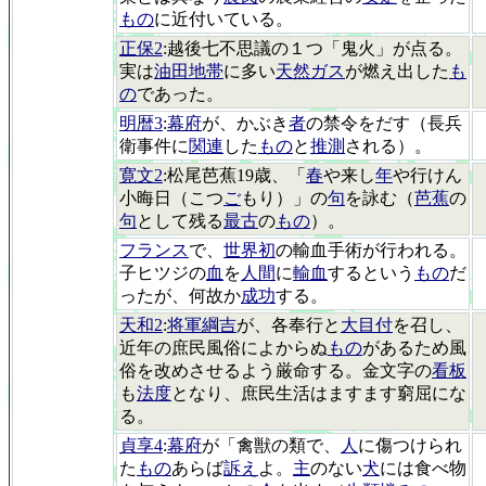
もの
に近付いている。
正保2
:越後七不思議の１つ「鬼火」が点る。
実は
油田地帯
に多い
天然ガス
が燃え出した
も
の
であった。
明暦3
:
幕府
が、かぶき
者
の禁令をだす（長兵
衛事件に
関連
した
もの
と
推測
される）。
寛文2
:松尾芭蕉19歳、「
春
や来し
年
や行けん
小晦日（こつ
ご
もり）」の
句
を詠む（
芭蕉
の
句
として残る
最古
の
もの
）。
フランス
で、
世界初
の輸血手術が行われる。
子ヒツジの
血
を
人間
に
輸血
するという
もの
だ
ったが、何故か
成功
する。
天和2
:
将軍綱吉
が、各奉行と
大目付
を召し、
近年の庶民風俗によからぬ
もの
があるため風
俗を改めさせるよう厳命する。金文字の
看板
も
法度
となり、庶民生活はますます窮屈にな
る。
貞享4
:
幕府
が「禽獣の類で、
人
に傷つけられ
た
もの
あらば
訴え
よ。
主
のない
犬
には食べ物