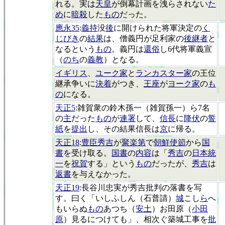
れる。実は
天皇
が倒幕計画を洩らされない
た
め
に
暗殺
した
もの
だった。
應永35
:
義持
没
後
に開けられた将軍決定の
く
じびき
の
結果
は、僧義円が足利家の
後継者
と
なるという
もの
。義円は
還俗
し6代将軍義宣
（
のち
の
義教
）となる。
イギリス
、
ユーク家
と
ランカスター家
の王位
継承争いに
決着
がつき、
王座
が
ヨーク家
の
も
の
になる。
天正5
:雑賀衆の鈴木孫一（雑賀孫一）ら7名
の
主
だった
もの
が
連署
して、
信長
に
降伏
の
誓
紙
を
提出
し、その結果信長は
京
に帰る。
天正18
:
豊臣秀吉
が
聚楽第
で
朝鮮使節
から
国
書
を受け取る。
国書
の
内容
は「
秀吉
の
日本統
一
を
祝賀
する」という
もの
だったが、
秀吉
は
返書
を与えなかった。
天正19
:長谷川忠実が秀吉批判の落書を写
す。曰く「いしふしん（石普請）
城
こし
ら
へ
もいらぬ
もの
あつち（
安土
）お田原（
小田
原
）見るにつけても」、相次ぐ築城工事を
批