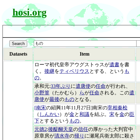
hosi.org
Datasets
Item
ローマ初代皇帝アウグストゥスが
遺書
を書
く。
後継
を
ティベリウス
とする、という
も
の
。
承和元:
33年ぶり
に
遣唐使
の
任命
が行われ、
小野篁
（たかむら）
ら
が
任命
される。この
遣
唐使
が
最後
の
もの
となる。
[南宋
の紹興11年11月27日]南宋の
宰相秦桧
（
しんかい
）が
金
と
和議
を結ぶ。
宋
を
金
の
臣
下
とするという
もの
。
元徳2
:
後醍醐天皇
の
信任
の厚かった大判官中
原章房が
清水寺
の
帰り
に瀬尾兵衛太郎に殺さ