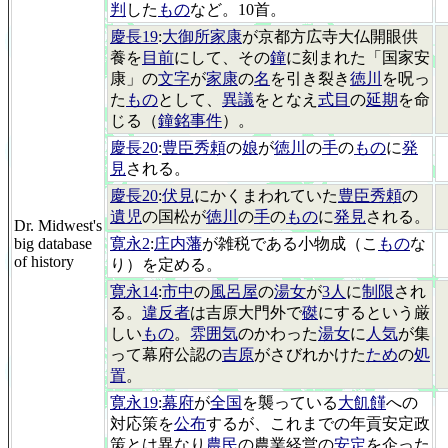
判
した
もの
など。10首。
慶長19
:
大御所家康
が京都方広寺大仏開眼供
養を
目前
にして、その
鐘
に刻まれた「国家安
康」の
文字
が
家康
の
名
を引き裂き
徳川
を呪っ
た
もの
として、
異議
をとなえ
式目
の
延期
を命
じる（
鐘銘事件
）。
慶長20
:
豊臣秀頼
の
娘
が
徳川
の
手
の
もの
に
発
見
される。
慶長20
:
伏見
にかくまわれていた
豊臣秀頼
の
遺児
の国松が
徳川
の
手
の
もの
に
発見
される。
Dr. Midwest's
big database
寛永2
:
庄内藩
が雑税である小物成（こ
もの
な
of history
り）を定める。
寛永14
:
市中
の
風呂屋
の
湯女
が
3人
に
制限
され
る。
違反者
は吉原大門外で
磔
にするという厳
しい
もの
。
雰囲気
のかわった
湯女
に
人気
が集
って幕府公認の
吉原
がさびれかけた
ため
の
処
置
。
寛永19
:
幕府
が
全国
を襲っている
大飢饉
への
対応策を
公布
するが、これまでの年貢安定政
策とは異なり
農民
の農業経営の
安定
を企った