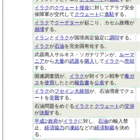
イラク
の
クウェート侵攻
に対してアラブ安全
保障軍が交代して
クウェート
に
進駐
する。
イラク
で
クーデター
が起こり、カセム政権が
崩壊
する。
イラン
と
イラク
が国境画定協定に
調印
する。
イラク
が
石油
を完全国有化する。
武器商人サルキス・ソガナリアンが、
ルーマ
ニア
から
大量
の
武器
を
購入
して
イラク
へ
売却
する。
国連調査団が、
イラク
が対イラン戦争で
毒ガ
ス
を
使用
したとの
報告書
を
公表
する。
イラク
の
フセイン大統領
が、石油増産でクェ
ートを
非難
する。
石油問題をめぐる
イラク
と
クウェート
の
交渉
が
決裂
する。
平成2
:
政府
が
イラク
に対し、
石油
の輸入禁
止、
経済協力
の
凍結
などの
経済制裁
を決め
る。