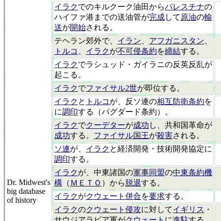
イラク
でのキルクーク油田から
パレスチナ
の
ハイファ港までの送油管が
完成
して
原油
の
輸
送
が
開始
される。
テヘラン郊外で、
イラン
、
アフガニスタン
、
トルコ
、
イラク
が
不可侵条約
を
締結
する。
イラク
でラシュッド・ガイラニの反英反乱が
起こる。
イラク
で
ファイサル2世
が即位する。
イラク
と
トルコ
が、反ソ連の
相互防衛条約
を
に
調印
する（バグダード条約）。
イラク
で
クーデター
が
成功
し、共和国革命が
成功
する。
ファイサル国王
が
殺害
される。
ソ連
が、
イラク
と経済開発・技術開発協定に
調印
する。
イラク
が、中東諸国の
軍事同盟
の
中東条約機
Dr. Midwest's
構
（
ＭＥＴＯ
）から
脱退
する。
big database
イラク
が
クウェート併合
を
要求
する。
of history
イラク
の
クウェート侵攻
に対して
イギリス
・
サウジアラビア軍が
クウェート
に
進駐
する。