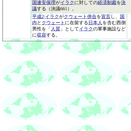
国連安保理
が
イラク
に対しての
経済制裁
を
決
議
する（決議661）。
平成2
:
イラク
が
クウェート併合
を
宣言
し、
国
内
と
クウェート
に在留する
日本人
を含む西側
男性を「
人質
」として
イラク
の軍事施設など
に
収容
する。