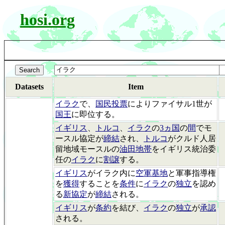
hosi.org
Datasets
Item
イラク
で、
国民投票
によりファイサル1世が
国王
に即位する。
イギリス
、
トルコ
、
イラク
の
3ヵ国
の
間
でモ
ースル協定が
締結
され、
トルコ
がクルド人居
留地域モースルの
油田地帯
をイギリス統治委
任の
イラク
に
割譲
する。
イギリス
がイラク内に
空軍基地
と軍事指導権
を
獲得
することを
条件
に
イラク
の
独立
を認め
る
新協定
が
締結
される。
イギリス
が
条約
を結び、
イラク
の
独立
が
承認
される。