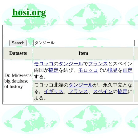
hosi.org
Datasets
Item
モロッコ
の
タンジール
で
フランス
とスペイン
両国が
協定
を結び、
モロッコ
での
境界
を
画定
Dr. Midwest's
する。
big database
モロッコ北端の
タンジール
が、永久中立とな
of history
る。
イギリス
、
フランス
、
スペイン
の
協定
に
よる。