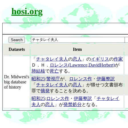
hosi.org
Datasets
Item
「
チャタレイ夫人
の
恋人
」の
イギリス
の
作家
Ｄ．Ｈ．
ロレンス(Lawrence,DavidHerbert)
が
肺結核
で
死亡
する。
Dr. Midwest's
昭和25
:
警視庁
が、
ロレンス作
・
伊藤整訳
big database
「
チャタレイ夫人
の
恋人
」が猥せつ文書頒布
of history
罪で
摘発
することを決める。
昭和25
:
ロレンス作
・
伊藤整訳
「
チャタレイ
夫人
の
恋人
」が
発禁処分
となる。