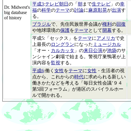
平成3
:
テレビ朝日
の「
朝
まで
生テレビ
」の
幸
Dr. Midwest's
福
の
科学
の
テーマ
の
討論
に
麻原彰晃
が
出演
す
big database
る。
of history
ブラジル
で、先住民族世界会議が
権利
の
回復
や地球環境の
保護
を
テーマ
として
開幕
する。
平成5:「セックス」を
テーマ
に
アメリカ
で史
上最長の
ロングラン
になった
ミュージカル
「オー・
カルカッタ
」の
来日公演
が
池袋
のサ
ンシャイン劇場で始まる。警視庁巣鴨署が上
演内容を
監視
する。
平成6
:働く
女性
を
テーマ
に
女性
・生活者の視
点から、これからの
時代
に求められる新しい
働きかたなどを考える「毎日女性会議’９４
第5回フォーラム」が港区のスパイラルホー
ルで開かれる。