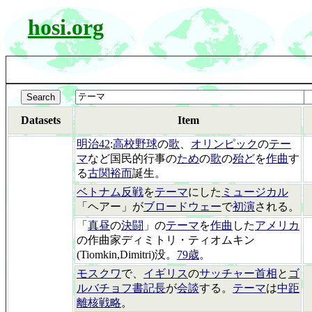
hosi.org
Datasets
Item
明治42
:
高校野球
の
歌
、
オリンピック
の
テー
マ
など国民的行事の
ため
の
歌
の
殆ど
を
作曲
す
る
古関裕而
誕生。
ベトナム反戦
を
テーマ
にした
ミュージカル
「ヘアー」が
ブロードウェー
で
初演
される。
「
真昼
の
決闘
」の
テーマ
を
作曲
した
アメリカ
の作曲家ディミトリ・ティオムキン
(Tiomkin,Dimitri)没。
79歳
。
モスクワ
で、
イギリス
の
サッチャー首相
と
ゴ
ルバチョフ書記長
が
会談
する。
テーマ
は
中距
離核戦略
。