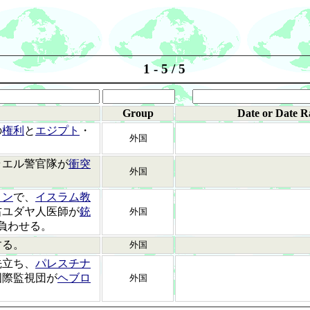
1 - 5 / 5
Group
Date or Date R
の
権利
と
エジプト
・
外国
ラエル警官隊が
衝突
外国
ロン
で、
イスラム教
右ユダヤ人医師が
銃
外国
負わせる。
する。
外国
先立ち、
パレスチナ
国際監視団が
ヘブロ
外国