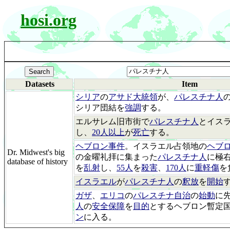
hosi.org
Datasets
Item
シリア
の
アサド大統領
が、
パレスチナ人
シリア団結を
強調
する。
エルサレム旧市街で
パレスチナ人
とイス
し、
20人以上
が
死亡
する。
ヘブロン事件
。イスラエル占領地の
ヘブ
Dr. Midwest's big
の金曜礼拝に集まった
パレスチナ人
に極
database of history
を
乱射
し、
55人
を
殺害
、
170人
に
重軽傷
を
イスラエル
が
パレスチナ人
の
釈放
を
開始
ガザ
、
エリコ
の
パレスチナ自治
の
始動
に
人
の
安全保障
を
目的
とするヘブロン暫定
ン
に入る。