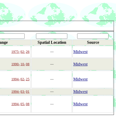
ange
Spatial Location
Source
Midwest
1975-
02-
26
―
Midwest
1990-
10-
08
―
Midwest
1994-
02-
25
―
Midwest
1994-
03-
01
―
Midwest
1994-
05-
08
―