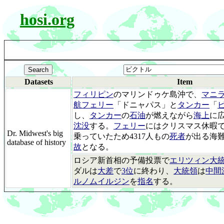
hosi.org
Datasets
Item
フィリピン
のマリンドゥケ島沖で、
マニ
航フェリー
「ドニャパス」と
タンカー
「
し、
タンカー
の
石油
が燃えながら
海上
に
沈没
する。
フェリー
にはクリスマス休暇
Dr. Midwest's big
乗っていたため4317人もの
死者
が出る海
database of history
故
となる。
ロシア新首相の予備投票で
エリツィン大
ダルは
大差
で
3位
に終わり、
大統領
は
中間
ルノムイルジン
を
指名
する。