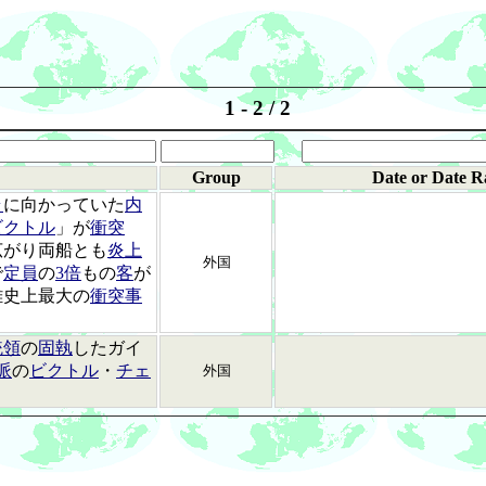
1 - 2 / 2
Group
Date or Date R
ラ
に向かっていた
内
ビクトル
」が
衝突
広がり両船とも
炎上
外国
で
定員
の
3倍
もの
客
が
難史上最大の
衝突事
統領
の
固執
したガイ
派
の
ビクトル
・
チェ
外国