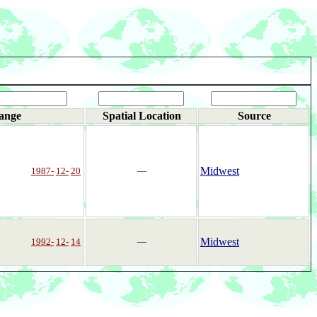
ange
Spatial Location
Source
Midwest
1987-
12-
20
―
Midwest
1992-
12-
14
―