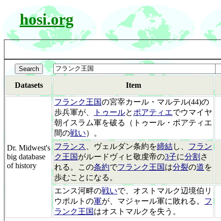
hosi.org
Datasets
Item
フランク王国
の宮宰カール・マルテル(44)の
歩兵軍が、
トゥール
と
ポアティエ
でウマイヤ
朝イスラム軍を破る（トゥール・ポアティエ
間の
戦い
）。
フランス
、ヴェルダン条約を
締結
し、
フラン
Dr. Midwest's
big database
ク王国
がルードヴィヒ敬虔帝の
3子
に
分割
さ
of history
れる。この
条約
で
フランク王国
は
分裂
の
道
を
歩むことになる。
エンス河畔の
戦い
で、オストマルク辺境伯リ
ウポルトの
軍
が、マジャール軍に敗れる。
フ
ランク王国
はオストマルクを失う。