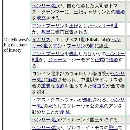
ヘンリー8世
が、自ら任命した大司教トマ
ス・クランマーに、王妃キャサリンとの
離婚
を
成立
させる。
アン・ブーリン
を
王妃
とした
ヘンリー8世
が、
教皇
に破門宣告される。
Dr. Midwest's
イギリス
、エリザベス1世(ElizabethI)が
ヘン
big database
リー8世
と
アン
・
ブーリン
の
間
に誕生。
of history
アン・ブーリン
を
処刑
したばかりの
ヘンリー
8世
が、
ジェーン
・シーモアと
正式
に
結婚
す
る。
ロンドン北東部のウォルサム修道院が
ヘンリ
ー8世
に
解散
させられ、中世以来イギリス教
会の
重要
な
役割
を担ってきた
修道院
が全て姿
を消す。
トマス・クロムウェルが
処刑
される。
ヘンリ
ー8世
の
妃
としてグレーヴェ公の
娘
の
アン
を
勧めたことが
原因
。
ヘンリー8世
がアイルランド国王を称する。
ヘンリー8世
が、ソルウェイ・モスの
戦い
で