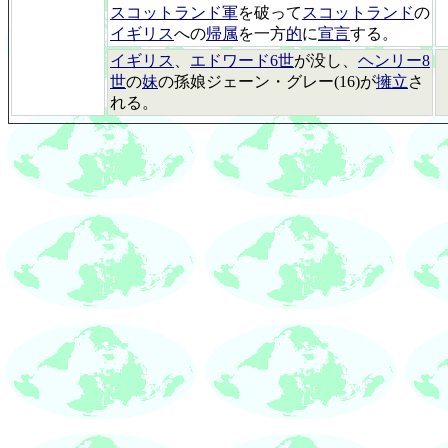
スコットランド軍
を破って
スコットランド
の
イギリス
への
帰属
を一方
的
に
宣言
する。
イギリス
、
エドワード6世
が没し、
ヘンリー8
世
の
妹
の孫娘ジェーン・グレー(16)が
擁立
さ
れる。