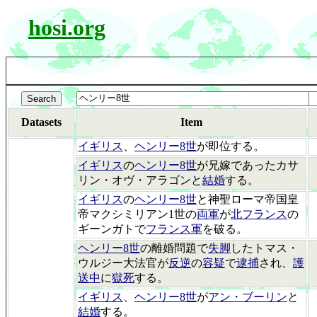
hosi.org
Datasets
Item
イギリス
、
ヘンリー8世
が即位する。
イギリス
の
ヘンリー8世
が兄嫁であったカサ
リン・オヴ・アラゴンと
結婚
する。
イギリス
の
ヘンリー8世
と神聖ローマ帝国皇
帝マクシミリアン1世の
両軍
が
北フランス
の
ギーンガトで
フランス軍
を破る。
ヘンリー8世
の離婚問題で
失脚
したトマス・
ウルジー大法官が
反逆
の
容疑
で
逮捕
され、
護
送中
に
獄死
する。
イギリス
、
ヘンリー8世
が
アン・ブーリン
と
結婚
する。