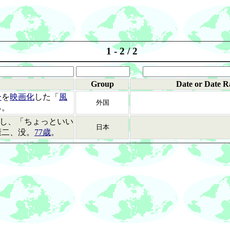
1 - 2 / 2
Group
Date or Date R
ー
を
映画化
した「
風
外国
る。
し、「ちょっといい
日本
康二、没。
77歳
。