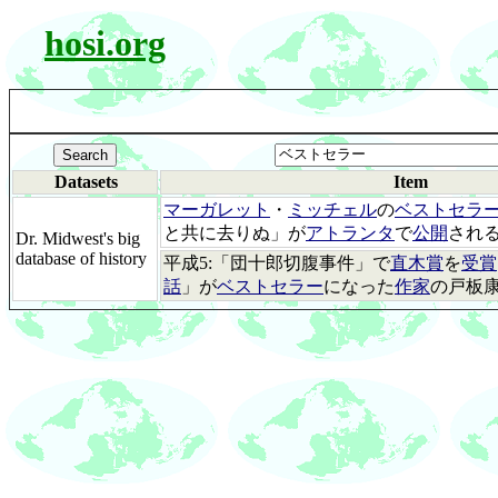
hosi.org
Datasets
Item
マーガレット
・
ミッチェル
の
ベストセラ
と共に去りぬ」が
アトランタ
で
公開
され
Dr. Midwest's big
database of history
平成5:「団十郎切腹事件」で
直木賞
を
受賞
話
」が
ベストセラー
になった
作家
の戸板