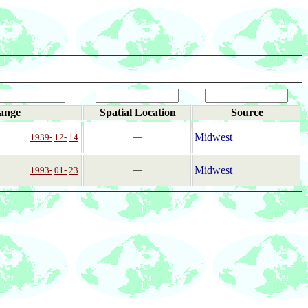
ange
Spatial Location
Source
Midwest
1939-
12-
14
―
Midwest
1993-
01-
23
―