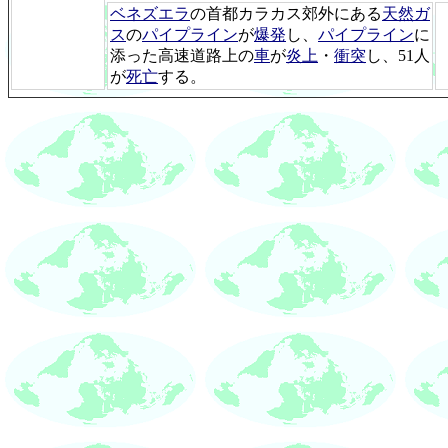
ベネズエラ
の首都カラカス郊外にある
天然ガ
ス
の
パイプライン
が
爆発
し、
パイプライン
に
添った高速道路上の
車
が
炎上
・
衝突
し、51人
が
死亡
する。