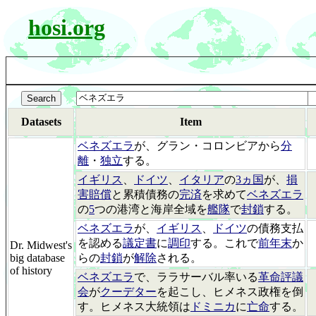
hosi.org
Datasets
Item
ベネズエラ
が、グラン・コロンビアから
分
離
・
独立
する。
イギリス
、
ドイツ
、
イタリア
の
3ヵ国
が、
損
害賠償
と累積債務の
完済
を求めて
ベネズエラ
の
5
つの港湾と海岸全域を
艦隊
で
封鎖
する。
ベネズエラ
が、
イギリス
、
ドイツ
の債務支払
を認める
議定書
に
調印
する。これで
前年末
か
Dr. Midwest's
big database
らの
封鎖
が
解除
される。
of history
ベネズエラ
で、ララサーバル率いる
革命評議
会
が
クーデター
を起こし、ヒメネス政権を倒
す。ヒメネス大統領は
ドミニカ
に
亡命
する。