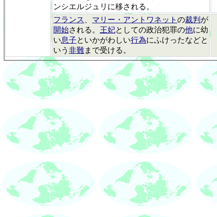
ンシエルジュリに移される。
フランス
、
マリー・アントワネット
の
裁判
が
開始
される。
王妃
としての政治犯罪の
他
に幼
い
息子
といかがわしい
行為
にふけったなどと
いう
非難
まで受ける。