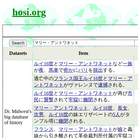
hosi.org
Datasets
Item
ルイ16世
と
マリー・アントワネット
など
一族
が
夜
、
馬車
で
密か
に
パリ
を
脱出
する。
逃亡中の
フランス国王ルイ16世
と
マリー・ア
ントワネット
がヴァレンヌで
逮捕
される。
ルイ16世
と
マリー・アントワネット
が再び
市
民
に
襲撃
されて
牢獄
に
幽閉
される。
マリー・アントワネット
、
ルイ16世
、
長女
、
Dr. Midwest's
次男
、
ルイ16世
の妹エリザベートの
5人
がタ
big database
ンプル塔に
幽閉
される。
of history
フランス
、
マリー・アントワネット
が
娘
と義
妹から引き離されて革命裁判所付属の牢獄コ