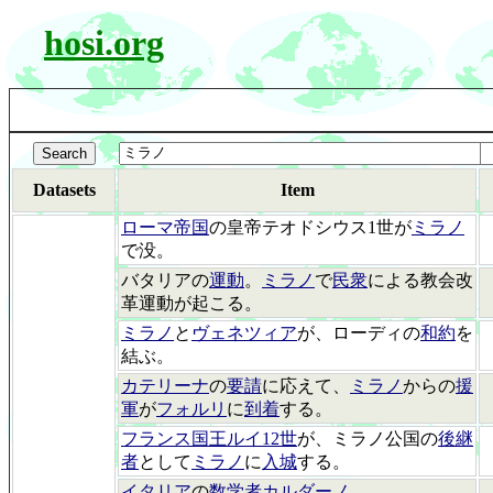
hosi.org
Datasets
Item
ローマ帝国
の皇帝テオドシウス1世が
ミラノ
で没。
バタリアの
運動
。
ミラノ
で
民衆
による教会改
革運動が起こる。
ミラノ
と
ヴェネツィア
が、ローディの
和約
を
結ぶ。
カテリーナ
の
要請
に応えて、
ミラノ
からの
援
軍
が
フォルリ
に
到着
する。
フランス国王ルイ12世
が、ミラノ公国の
後継
者
として
ミラノ
に
入城
する。
イタリア
の
数学者カルダーノ