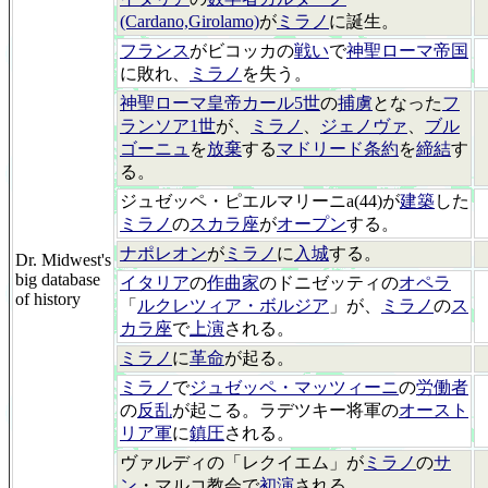
(Cardano,Girolamo)
が
ミラノ
に誕生。
フランス
がビコッカの
戦い
で
神聖ローマ帝国
に敗れ、
ミラノ
を失う。
神聖ローマ皇帝カール5世
の
捕虜
となった
フ
ランソア1世
が、
ミラノ
、
ジェノヴァ
、
ブル
ゴーニュ
を
放棄
する
マドリード条約
を
締結
す
る。
ジュゼッペ・ピエルマリーニa(44)が
建築
した
ミラノ
の
スカラ座
が
オープン
する。
ナポレオン
が
ミラノ
に
入城
する。
Dr. Midwest's
big database
イタリア
の
作曲家
のドニゼッティの
オペラ
of history
「
ルクレツィア・ボルジア
」が、
ミラノ
の
ス
カラ座
で
上演
される。
ミラノ
に
革命
が起る。
ミラノ
で
ジュゼッペ・マッツィーニ
の
労働者
の
反乱
が起こる。ラデツキー将軍の
オースト
リア軍
に
鎮圧
される。
ヴァルディの「レクイエム」が
ミラノ
の
サ
ン
・マルコ教会で
初演
される。