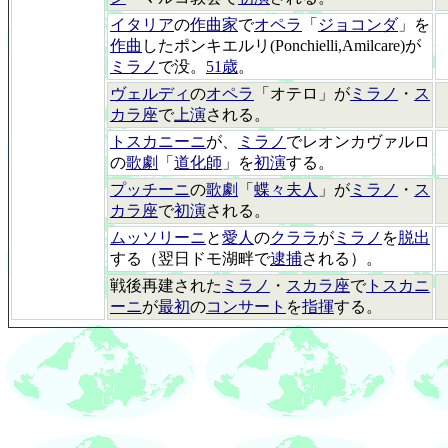
イタリア
の
作曲家
で
オペラ
「
ジョコンダ
」を
作曲
したポンキエルリ(Ponchielli,Amilcare)が
ミラノ
で没。
51歳
。
ヴェルディ
の
オペラ
「オテロ」が
ミラノ
・
ス
カラ座
で
上演
される。
トスカニーニ
が、
ミラノ
でレオンカヴァルロ
の
歌劇
「
道化師
」を
初演
する。
プッチーニ
の
歌劇
「
蝶々夫人
」が
ミラノ
・
ス
カラ座
で
初演
される。
ムッソリーニ
と
愛人
の
クララ
が
ミラノ
を
脱出
する（翌日ドモ湖畔で
逮捕
される）。
戦後再建された
ミラノ
・
スカラ座
で
トスカニ
ーニ
が
最初
の
コンサート
を
指揮
する。