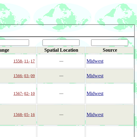
ange
Spatial Location
Source
Midwest
1558-
11-
17
―
Midwest
1566-
03-
09
―
Midwest
1567-
02-
10
―
Midwest
1568-
05-
16
―