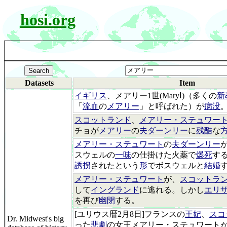
hosi.org
Datasets
Item
イギリス
、メアリー1世(MaryⅠ)（多くの
新
「
流血
の
メアリー
」と呼ばれた）が
病没
スコットランド
、
メアリー・ステュワー
チョが
メアリー
の
夫ダーンリー
に
残酷
な
メアリー・ステュワート
の
夫ダーンリー
スウェルの
一味
の仕掛けた火薬で
爆死
す
誘拐
されたという
形
でボスウェルと
結婚
メアリー・ステュワート
が、
スコットラ
して
イングランド
に逃れる。しかし
エリザ
を再び
幽閉
する。
[ユリウス暦2月8日]フランスの
王妃
、
スコ
Dr. Midwest's big
った
悲劇
の女王メアリー・ステュワート