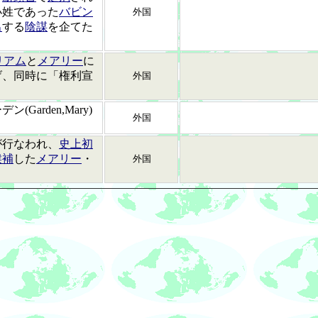
小姓であった
バビン
外国
出
する
陰謀
を企てた
リアム
と
メアリー
に
げ、同時に「権利宣
外国
。
ン(Garden,Mary)
外国
が行なわれ、
史上初
候補
した
メアリー
・
外国