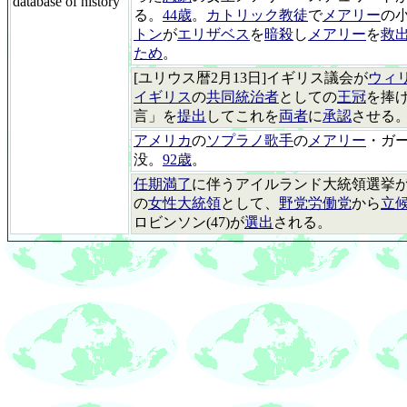
database of history
る。
44歳
。
カトリック教徒
で
メアリー
の
トン
が
エリザベス
を
暗殺
し
メアリー
を
救
ため
。
[ユリウス暦2月13日]イギリス議会が
ウィ
イギリス
の
共同統治者
としての
王冠
を捧
言」を
提出
してこれを
両者
に
承認
させる
アメリカ
の
ソプラノ歌手
の
メアリー
・ガーデ
没。
92歳
。
任期満了
に伴うアイルランド大統領選挙
の
女性大統領
として、
野党労働党
から
立
ロビンソン(47)が
選出
される。