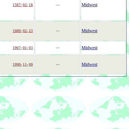
Midwest
1587-
02-
18
―
Midwest
1689-
02-
23
―
Midwest
1967-
01-
03
―
Midwest
1990-
11-
09
―