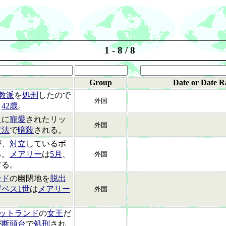
1 - 8 / 8
Group
Date or Date R
教派
を
処刑
したので
外国
。
42歳
。
ト
に
寵愛
されたリッ
外国
方法
で
暗殺
される。
が、
対立
しているボ
る。
メアリー
は
5月
、
外国
する。
ンド
の幽閉地を
脱出
ベス1世
は
メアリー
外国
ットランド
の
女王
だ
が
断頭台
で
処刑
され