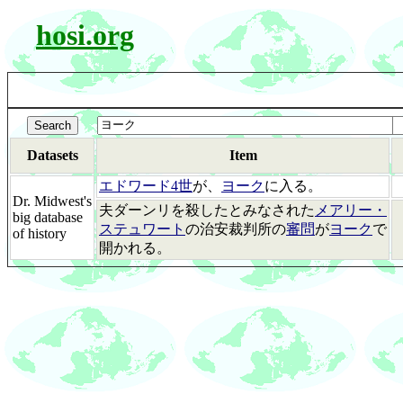
hosi.org
Datasets
Item
エドワード4世
が、
ヨーク
に入る。
Dr. Midwest's
夫ダーンリを殺したとみなされた
メアリー・
big database
ステュワート
の治安裁判所の
審問
が
ヨーク
で
of history
開かれる。