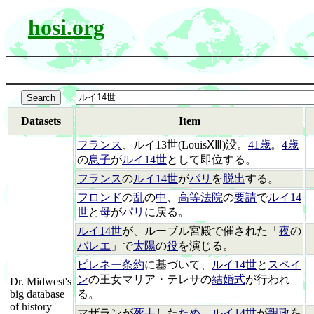
hosi.org
Datasets
Item
フランス
、ルイ13世(LouisⅩⅢ)没。
41歳
。
4歳
の
息子
が
ルイ14世
として即位する。
フランス
の
ルイ14世
が
パリ
を
脱出
する。
フロンド
の
乱
の
中
、
高等法院
の
要請
で
ルイ14
世
と
母
が
パリ
に戻る。
ルイ14世
が、ルーブル宮殿で催された「
夜
の
バレエ
」で
太陽
の
役
を演じる。
ピレネー条約
に基づいて、
ルイ14世
と
スペイ
ン
の王女マリア・テレサの
結婚式
が行われ
Dr. Midwest's
big database
る。
of history
マザランが
死去
した
ため
、
ルイ14世
が
親政
を