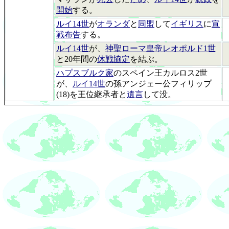
開始
する。
ルイ14世
が
オランダ
と
同盟
して
イギリス
に
宣
戦布告
する。
ルイ14世
が、
神聖ローマ皇帝レオポルド1世
と20年間の
休戦協定
を結ぶ。
ハプスブルク家
のスペイン王カルロス2世
が、
ルイ14世
の孫アンジェー公フィリップ
(18)を王位継承者と
遺言
して没。