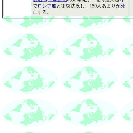
で
ロシア船
と衝突沈没し、150人あまりが
死
亡
する。