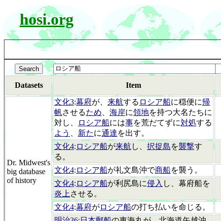
hosi.org
Datasets
Item
文化3
:
幕府
が、
来航
する
ロシア船
に穏便に
帰
帆
させる
ため
、
海岸
に
領地
を持つ大名たちに
対し、
ロシア船
には
事
を荒だてずに
対処
する
よう
、
新た
に
通達
を出す。
文化4
:
ロシア船
が
来航
し、
択捉島
を
襲撃
す
る。
Dr. Midwest's
文化4
:
ロシア船
が礼文島沖で
商船
を襲う。
big database
of history
文化4
:
ロシア船
が利尻島に
侵入
し、幕府船を
炎上
させる。
文化4
:
幕府
が
ロシア船
の打ち払いを命じる。
明治36
:
日本郵船
の東海丸が、北海道矢越沖