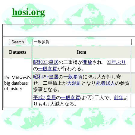
hosi.org
Datasets
Item
昭和23
:
皇居
の二重橋が
開放
され、
23年ぶり
の
一般参賀
が行われる。
昭和29
:
皇居
の
一般参賀
に38万人が押し寄
Dr. Midwest's
big database
せ、二重橋上が
大混乱
となり
死者16人
の参賀
of history
惨事となる。
平成7
:
皇居
の
一般参賀
は7万2千人で、
前年
よ
りも4万人減となる。