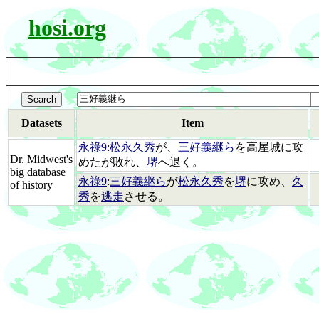
hosi.org
Datasets
Item
永祿9
:
松永久秀
が、
三好義継ら
を高屋城に攻
Dr. Midwest's
めたが敗れ、
堺
へ退く。
big database
永祿9
:
三好義継ら
が
松永久秀
を
堺
に攻め、
久
of history
秀
を
逃走
させる。