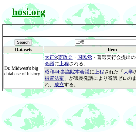
hosi.org
Datasets
Item
大正9
:
憲政会
・
国民党
・普選実行会提出の
会議
に
上程
される。
Dr. Midwest's big
昭和44
:
参議院本会議
に
上程
された「
大学
database of history
措置法案
」が議長発議により審議ゼロの
れ、
成立
する。