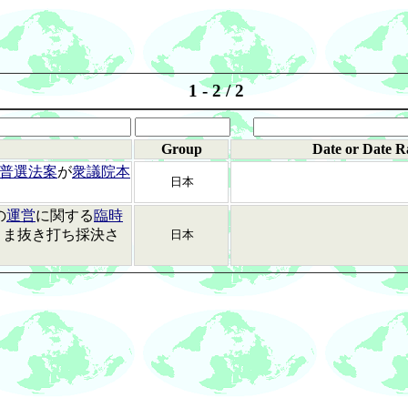
1 - 2 / 2
Group
Date or Date R
普選法案
が
衆議院本
日本
の
運営
に関する
臨時
まま抜き打ち採決さ
日本