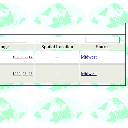
ange
Spatial Location
Source
Midwest
1920-
02-
14
―
Midwest
1969-
08-
03
―