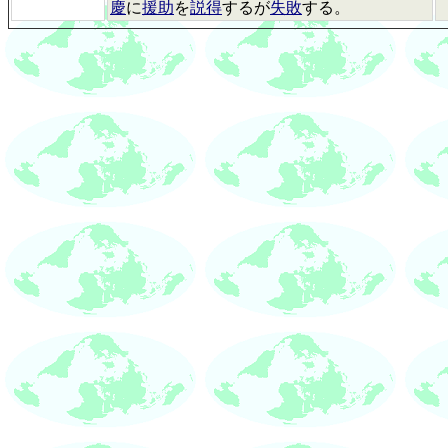
慶
に
援助
を
説得
するが
失敗
する。