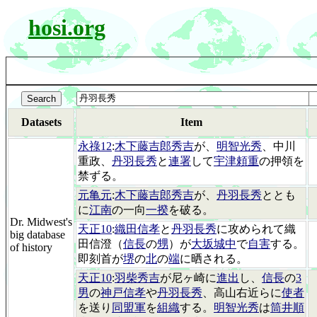
hosi.org
Datasets
Item
永祿12
:
木下藤吉郎秀吉
が、
明智光秀
、中川
重政、
丹羽長秀
と
連署
して
宇津頼重
の押領を
禁ずる。
元亀元
:
木下藤吉郎秀吉
が、
丹羽長秀
ととも
に
江南
の一向
一揆
を破る。
Dr. Midwest's
天正10
:
織田信孝
と
丹羽長秀
に攻められて織
big database
田信澄（
信長
の
甥
）が
大坂城中
で
自害
する。
of history
即刻首が
堺
の
北
の
端
に晒される。
天正10
:
羽柴秀吉
が尼ヶ崎に
進出
し、
信長
の
3
男
の
神戸信孝
や
丹羽長秀
、高山右近らに
使者
を送り
同盟軍
を
組織
する。
明智光秀
は
筒井順