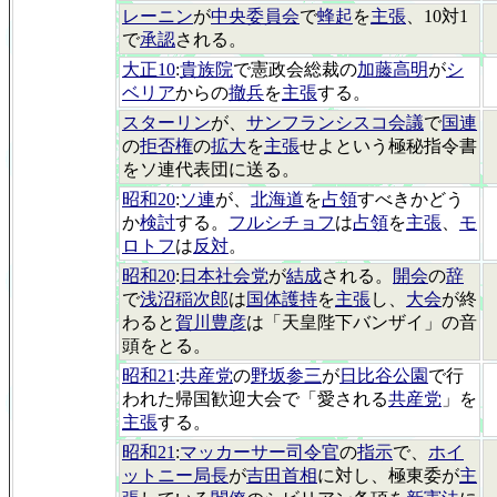
レーニン
が
中央委員会
で
蜂起
を
主張
、10対1
で
承認
される。
大正10
:
貴族院
で憲政会総裁の
加藤高明
が
シ
ベリア
からの
撤兵
を
主張
する。
スターリン
が、
サンフランシスコ会議
で
国連
の
拒否権
の
拡大
を
主張
せよという極秘指令書
をソ連代表団に送る。
昭和20
:
ソ連
が、
北海道
を
占領
すべきかどう
か
検討
する。
フルシチョフ
は
占領
を
主張
、
モ
ロトフ
は
反対
。
昭和20
:
日本社会党
が
結成
される。
開会
の
辞
で
浅沼稲次郎
は
国体護持
を
主張
し、
大会
が終
わると
賀川豊彦
は「天皇陛下バンザイ」の音
頭をとる。
昭和21
:
共産党
の
野坂参三
が
日比谷公園
で行
われた帰国歓迎大会で「愛される
共産党
」を
主張
する。
昭和21
:
マッカーサー司令官
の
指示
で、
ホイ
ットニー局長
が
吉田首相
に対し、極東委が
主