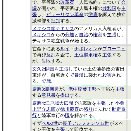
で、平等派の
改革案
「人民協約」について
会
議
が開かれ、平等派は人民主権の
共和国
を
主
張
し、
ピューリタン革命
の
徹底
を訴えて独立
派幹部を
批判
する。
メキシコ領テキサス
のアメリカ人入植者が、
メキシコ
からの
分離
と
自治
の
権利
を
主張
し、
テキサス独立戦争が始まる。
亡命下にある
ルイ
・
ナポレオン
が
ブローニュ
で再び
反乱
を企て、
王位継承権
を
主張
する
が、
失敗
する。
文久2
:
開国
を
主張
していた土佐藩参政の吉田
東洋が、自宅近くで
暴漢
に襲われ
殺害
され
る。
47歳
。
慶應3
:
勝海舟
が、
老中稲葉正邦
へ非戦を
主張
する
意見書
を
提出
する。
慶應4
:
江戸城大広間
で抗戦論を
主張
した
小栗
上野介忠順
が
徳川慶喜
の
怒り
にふれて
勘定奉
行
と陸軍奉行の
職
を解かれる。
イザ
ベル2世
の
長子アルフォンソ12世
がスペ
イン王位を
主張
して即位する。