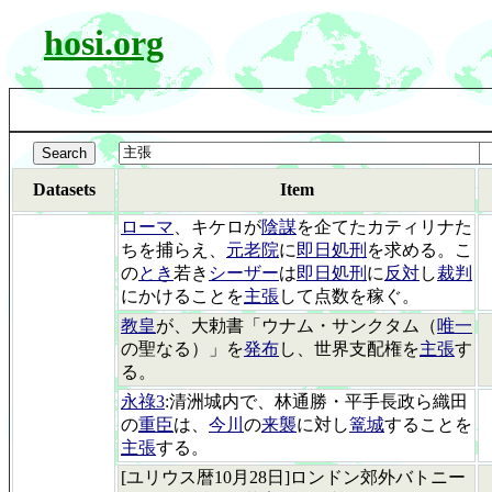
hosi.org
Datasets
Item
ローマ
、キケロが
陰謀
を企てたカティリナた
ちを捕らえ、
元老院
に
即日処刑
を求める。こ
の
とき
若き
シーザー
は
即日処刑
に
反対
し
裁判
にかけることを
主張
して点数を稼ぐ。
教皇
が、大勅書「ウナム・サンクタム（
唯一
の聖なる）」を
発布
し、世界支配権を
主張
す
る。
永祿3
:清洲城内で、林通勝・平手長政ら織田
の
重臣
は、
今川
の
来襲
に対し
篭城
することを
主張
する。
[ユリウス暦10月28日]ロンドン郊外バトニー