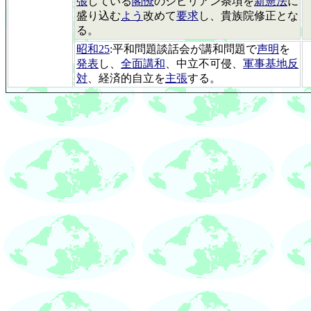
張
している
閣僚
のシビリアン条項を
新憲法
に
盛り込む
よう
改めて
要求
し、貴族院修正とな
る。
昭和25
:平和問題談話会が講和問題で
声明
を
発表
し、
全面講和
、中立不可侵、
軍事基地反
対
、経済的自立を
主張
する。