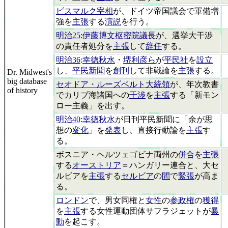
ビスマルク宰相
が、ドイツ帝国議会で軍備増
強を
主張
する
演説
を行う。
明治25
:
伊藤博文枢密院議長
が、選挙大干渉
の責任者処分を
主張
して
辞任
する。
明治36
:
幸徳秋水
・
堺利彦ら
が
平民社
を
設立
し、
平民新聞
を
創刊
して非戦論を
主張
する。
Dr. Midwest's
big database
セオドア・ルーズベルト大統領
が、年次教書
of history
でカリブ海諸国への
干渉
を
主張
する「新モン
ロー主義」を出す。
明治40
:
幸徳秋水
が日刊平民新聞に「余が思
想の
変化
」を
発表
し、直接行動論を
主張
す
る。
ボスニア・ヘルツェゴビナ両州の
併合
を
主張
する
オーストリア
＝ハンガリー連合と、大セ
ルビアを
主張
する
セルビア
の
間
で
緊張
が高ま
る。
ロンドン
で、男女同権と
女性
の
参政権
の
獲得
を
主張
する女性運動団体サフラジェットが
暴
動
を起こす。