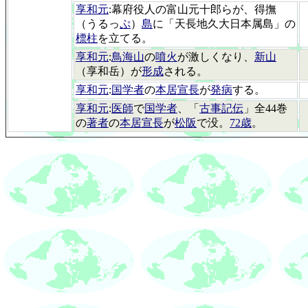
享和元
:幕府役人の富山元十郎らが、得撫
（うるっ
ぷ
）
島
に「天長地久大日本属島」の
標柱
を立てる。
享和元
:
鳥海山
の
噴火
が激しくなり、
新山
（享和岳）が
形成
される。
享和元
:
国学者
の
本居宣長
が
発病
する。
享和元
:
医師
で
国学者
、「
古事記伝
」全44巻
の
著者
の
本居宣長
が
松阪
で没。
72歳
。