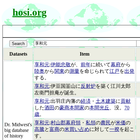
hosi.org
Datasets
Item
享和元
:
伊能忠敬
が、
前年
に続いて
幕府
から
陸奥
から
関東
の
測量
を命じられて
江戸
を
出発
する。
享和元
:伊豆国韮山に
反射炉
を築く江川太郎
左衛門担庵が誕生。
享和元
:出羽庄内藩の
経済
・
土木建築
に
貢献
した
酒田
の
豪商本間家
の
本間光丘
、没。
70
歳
。
享和元
:
村山郡幕府領
・
私領
の
農民
が
米価
の
Dr. Midwest's
高騰
と
富商
の
米買い占め
に対して
一揆
を起こ
big database
of history
す。