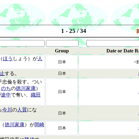
1 - 25 / 34
Group
Date or Date R
（
ほう
しょう）が
人
日本
<
止
する。
日本
平忠倫を殺す。つい
（
のち
の
徳川家康
）
日本
が
途中
で奪い、
織田
ら
今川
の
人質
にな
日本
（
徳川家康
）が
岡崎
日本