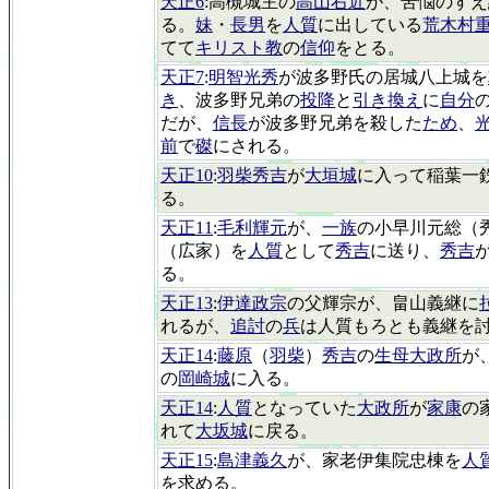
天正6
:高槻城主の
高山右近
が、苦悩のすえ
る。
妹
・
長男
を
人質
に出している
荒木村
てて
キリスト教
の
信仰
をとる。
天正7
:
明智光秀
が波多野氏の居城八上城を
き
、波多野兄弟の
投降
と
引き換え
に
自分
だが、
信長
が波多野兄弟を殺した
ため
、
前
で
磔
にされる。
天正10
:
羽柴秀吉
が
大垣城
に入って稲葉一
る。
天正11
:
毛利輝元
が、
一族
の小早川元総（
（広家）を
人質
として
秀吉
に送り、
秀吉
る。
天正13
:
伊達政宗
の父輝宗が、畠山義継に
れるが、
追討
の
兵
は人質もろとも義継を
天正14
:
藤原
（
羽柴
）
秀吉
の
生母大政所
が
の
岡崎城
に入る。
天正14
:
人質
となっていた
大政所
が
家康
の
れて
大坂城
に戻る。
天正15
:
島津義久
が、家老伊集院忠棟を
人
を求める。