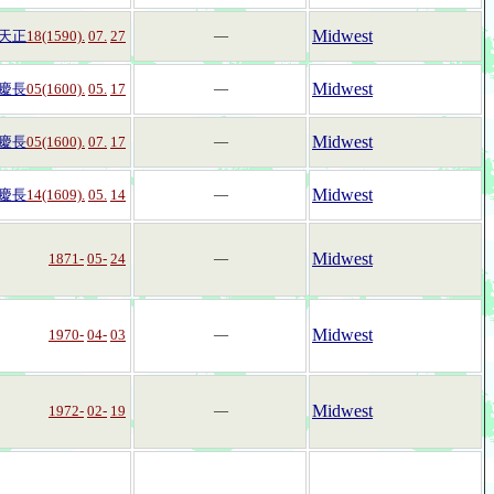
Midwest
天正
18(1590).
07.
27
―
Midwest
慶長
05(1600).
05.
17
―
Midwest
慶長
05(1600).
07.
17
―
Midwest
慶長
14(1609).
05.
14
―
Midwest
1871-
05-
24
―
Midwest
1970-
04-
03
―
Midwest
1972-
02-
19
―