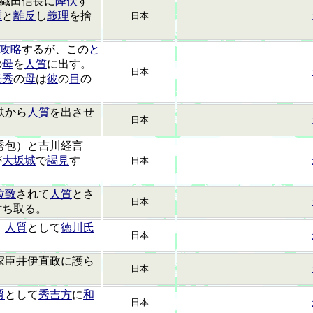
織田信長に
降伏
す
重
と
離反
し
義理
を捨
日本
攻略
するが、この
と
の
母
を
人質
に出す。
日本
光秀
の
母
は
彼
の
目
の
鉄から
人質
を出させ
日本
秀包）と吉川経言
が
大坂城
で
謁見
す
日本
拉致
されて
人質
とさ
日本
討ち取る。
、
人質
として
徳川氏
日本
家臣井伊直政に護ら
日本
質
として
秀吉方
に
和
日本