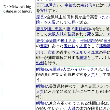
天正18
:
秀吉
が、
宇都宮
の
南部信直
に対し
Dr. Midwest's big
を
安堵
する。
database of history
慶長5
:金沢城主前田利長が生母高畠（
たか
院
）を
人質
として
江戸
へ送る。
慶長5
:
細川忠興
の
妻
で
明智光秀
の娘たま通
として
大坂入城
を
強要
されて
死
を選ぶ。
3
慶長14
:
薩摩
の
樺山久高
、
平田増宗
が尚
寧
の
要職
にあった
者たち
を
人質
として
那覇
パリ
、
市街
の過半が
ヴェルサイユ軍
の
手
戦士が捕虜虐殺に対する
報復
としてパリ
処刑
を行う。
昭和45
:
赤軍派9人
に
ハイジャック
された
日
院議員山村新治郎政務次官を
人質
として
う。
昭和47
:長野県軽井沢で、連合赤軍メンバ
人質
に河合楽器浅間山荘にたてこもる(連
件)。
昭和47
:連合赤軍がたてこもる浅間山荘は、
が続いていたが、
人質
の体力が限界にき