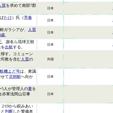
人質
を求めて南部7郡
日本
ば
たけ
）氏（
芳春
日本
称ガラシアが、
人質
日本
8歳
。
王
、謝名ら琉球王朝
日本
港
を
出航
する。
に帰す。コミューン
大司教を含む
人質
の
外国
航機よど号
は、衆議
乗せて
北朝鮮
へ向か
日本
ー5人が管理人の
妻
を
合赤軍浅間山荘事
日本
2/19から睨みあい
たと
判断
した警備本