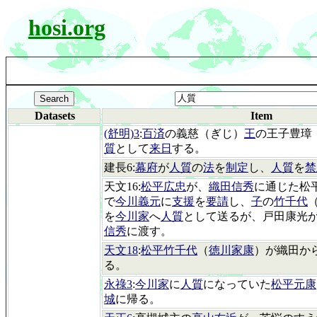
hosi.org
Datasets
Item
(舒明)3
:
百済
の義慈（ぎじ）
王
の王子豊璋
質
として
来日
する。
建長6:
幕府
が
人質
の
法
を
制定
し、
人質
を
禁
天文16:
松平広忠
が、
織田信秀
に通じた松
で
今川義元
に
支援
を
要請
し、
子
の
竹千代
を
今川家
へ
人質
として送るが、戸田康光
信秀
に渡す。
天文18
:
松平竹千代
（
徳川家康
）が織田か
る。
永祿3
:
今川家
に
人質
になっていた
松平元康
城
に帰る。