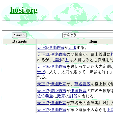
hosi.org
Datasets
Item
天正5
:
伊達政宗
が
元服
する。
天正13
:
伊達政宗
の父輝宗が、畠山義継に
れるが、
追討
の
兵
は人質もろとも義継を
天正16
:
伊達政宗
を裏切っていた大内定綱
米沢
に入り、太刀を賜って「帰参を許す
れる。
天正17
:
伊達政宗
が、
芦名義広
を櫂上原で
天正17
:
豊臣秀吉
が
伊達政宗
の芦名氏攻撃
佐竹義重
に
政宗
の
討伐
を命じる。
天正17
:
伊達政宗
が芦名氏の会津黒川城に
天正17
:
伊達政宗
が家臣遠藤不入斎らを
上