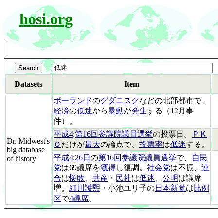
hosi.org
Datasets
Item
ポーランド
の
グダニスク
などの北部都市で、
経済
の
低迷
から
暴動
が
発生
する（12月事
件）。
平成4
:
第16回参議院議員選挙
の投票日。
ＰＫ
Dr. Midwest's
Ｏ
だけが
最大
の論点で、
投票率
は
低迷
する。
big database
平成4
:
26日
の
第16回参議院議員選挙
で、
自民
of history
党
は69議席を
獲得
し復調。
社会党
は不振、
連
合
は
惨敗
、
共産
・
民社
は
低迷
、
公明
は議席
増。
細川護煕
・小池ユリ子の
日本新党
は
比例
区
で
4議席
。