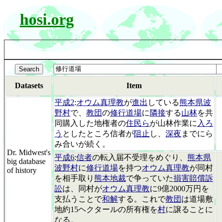
hosi.org
Datasets
Item
平成2
:
オウム真理教
が
進出
している
熊本県波
野村
で、
教団
の
修行道場
に
隣接
する
山林
を共
同購入した地権者の
住民ら
が山林作業に
入ろ
う
としたところ信者が
阻止
し、
深夜
までにら
み合いが続く。
Dr. Midwest's
平成6
:
信者
の転入届不受理をめぐり、
熊本県
big database
波野村
に
修行道場
を持つ
オウム真理教
が同村
of history
を相手取り
熊本地裁
で争っていた
損害賠償訴
訟
は、同村が
オウム真理教
に9億2000万円を
支払うことで
和解
する。これで
教団
は道場敷
地約15ヘクタールの所有権を
村
に譲ることに
なる。