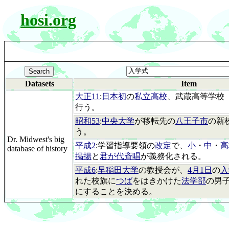
hosi.org
Datasets
Item
大正11
:
日本初
の
私立高校
、武蔵高等学校
行う。
昭和53
:
中央大学
が移転先の
八王子市
の新
う。
Dr. Midwest's big
平成2
:学習指導要領の
改定
で、
小
・
中
・
高
database of history
掲揚
と
君が代斉唱
が義務化される。
平成6
:
早稲田大学
の教授会が、
4月1日
の
入
れた校旗に
つば
をはきかけた
法学部
の男
にすることを決める。