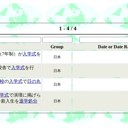
1 - 4 / 4
Group
Date or Date R
（7年制）が
入学式
を
日本
校舎で
入学式
を行
日本
校
の
入学式
で
日の丸
日本
学式
で演壇に掲げら
子新入生を
退学処分
日本