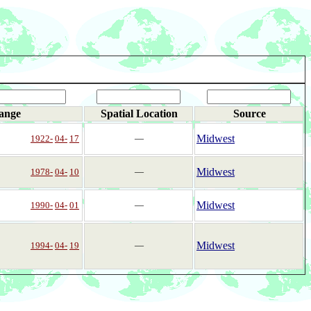
ange
Spatial Location
Source
Midwest
1922-
04-
17
―
Midwest
1978-
04-
10
―
Midwest
1990-
04-
01
―
Midwest
1994-
04-
19
―