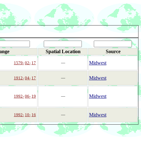
ange
Spatial Location
Source
Midwest
1579-
02-
17
―
Midwest
1912-
04-
17
―
Midwest
1992-
06-
19
―
Midwest
1992-
10-
16
―