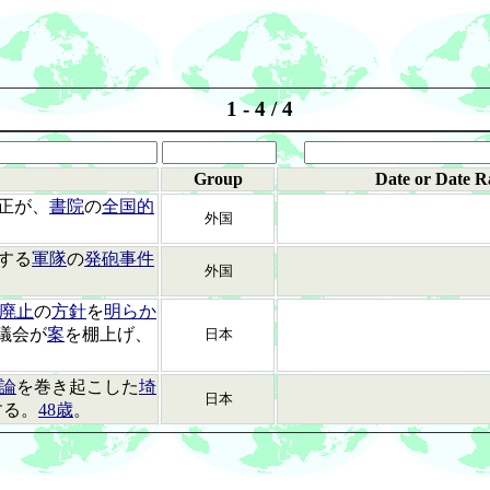
1 - 4 / 4
Group
Date or Date R
居正が、
書院
の
全国的
外国
する
軍隊
の
発砲事件
外国
廃止
の
方針
を
明らか
議会が
案
を棚上げ、
日本
論
を巻き起こした
埼
日本
する。
48歳
。