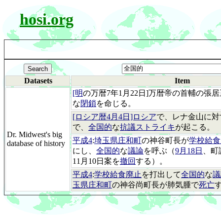
hosi.org
Datasets
Item
[明
の万暦7年1月22日]万暦帝の首輔の張
な
閉鎖
を命じる。
[ロシア暦4月4日]ロシア
で、レナ金山に対
で、
全国的
な
抗議ストライキ
が起こる。
Dr. Midwest's big
平成4
:
埼玉県庄和町
の神谷町長が
学校給食
database of history
にし、
全国的
な
議論
を呼ぶ（
9月18日
、町
11月10日案を
撤回
する）。
平成4
:
学校給食廃止
を打出して
全国的
な
議
玉県庄和町
の神谷尚町長が肺気腫で
死亡