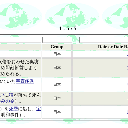
1 - 5 / 5
Group
Date or Date R
日本
火傷をおわせた奥坊
じめ即刻斬首しよう
日本
だめられる。
れていた
宇喜多秀
日本
戸
に
猫
が落ちて死ん
日本
憐みの令
）。
）を
死罪
に処し、
宝
日本
（明和事件）。