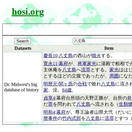
hosi.org
Datasets
Item
慶長10
:
八丈島
の西山が
噴火
する。
寛永11
:
幕府
が、
将軍家光
に湯殿で粗相で
主休庵を
八丈島
へ
流罪
とする。
家光
はは
とするほどの立腹であったが、
周囲
にな
明暦元
:
関ヶ原
の
合戦
で敗れ
八丈島
に流さ
Dr. Midwest's big
database of history
家
、没。
84歳
。
貞享4
:幕府台所頭の天野正勝が、台所の
井
だ
罪
を問われて
八丈島
へ流される（
生類
明和4
:
幕府
が、尊王論者山県大弐（だいに
暦事件
の
竹内式部
を
八丈島
に
流罪
とすつ