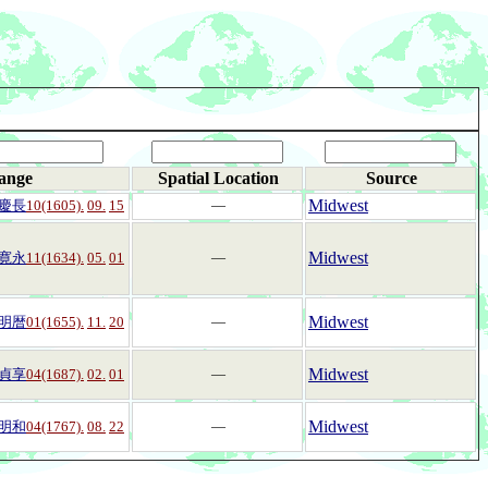
ange
Spatial Location
Source
Midwest
慶長
10(1605).
09.
15
―
Midwest
寛永
11(1634).
05.
01
―
Midwest
明暦
01(1655).
11.
20
―
Midwest
貞享
04(1687).
02.
01
―
Midwest
明和
04(1767).
08.
22
―