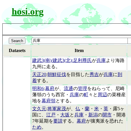
hosi.org
Datasets
Item
建武3(南)/建武3(北):足利尊氏
が
兵庫
より海路
九州に走る。
天正20
:
朝鮮征伐
を目指した
秀吉
が
兵庫
に
到
着
する。
明和6
:
幕府
が、
流通
の
管理
をねらって、尼崎
藩領のうち西宮・
兵庫
の
町
々と
周辺
の菜種産
地を
幕府領
とする。
文久元
:
将軍家茂
が、
仏
・
蘭
・
米
・
英
・露5ヶ
国に、
江戸
・
大坂
と
兵庫
・
新潟
の
開市
・開港
7年延期を
要請
する。
幕府
が攘夷派を恐れた
ため
。