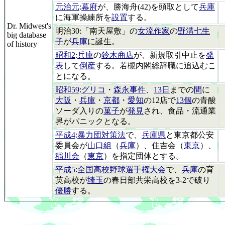
元治元
:
幕府
が、勝海舟(42)を頭取として
兵庫
に海軍操練所を
設置
する。
Dr. Midwest's
明治30:「南天屋敷」の
女流作家
の
野溝七生
big database
子
が
兵庫
に誕生。
of history
昭和2
:
兵庫
の
鈴木商店
が、新規取引中止を
発
表
して
倒産
する。若槻内閣総辞職に追込むこ
とになる。
昭和59
:
グリコ
・
森永事件
、
13日
までの
間
に
大阪
・
兵庫
・
京都
・
愛知
の12店で
13個
の青酸
ソーダ入りの
菓子
が
発見
され、食品・流通業
界がパニックとなる。
平成4
:
暴力団対策法
で、
兵庫県
と東京都公安
委員会が
山口組
（
兵庫
）、住吉会（
東京
）、
稲川会
（
東京
）を指定団体とする。
平成5
:
全国高校野球選手権大会
で、
兵庫
の育
英高校が
埼玉
の春日部共栄高校を3-2で破り
優勝
する。