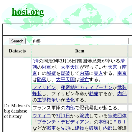
hosi.org
Datasets
Item
[清
の同治3年3月16日]曾国藩兄弟が率いる
清
朝
の
湘軍
が、
太平天国
が守っていた
天京
（
南
京
）の
城壁
を
爆破
して
内部
に
突入
する。
南京
は
陥落
し、
太平天国
は
滅亡
する。
フィリピン
、
秘密結社カティプーナン
が
武装
蜂起
し、フィリピン革命が
勃発
するが、
内部
の
主導権争い
が
激化
する。
Dr. Midwest's
フランス軍隊の
内部
で厭戦暴動が起こる。
big database
ウエィコ
で
3月1日
から
篭城
している
宗教団体
of history
「
ブランチ・デビディアン
」の
本部
に
ＦＢＩ
などが
戦車
を
先頭
に
建物
を
破壊
し
内部
に催涙