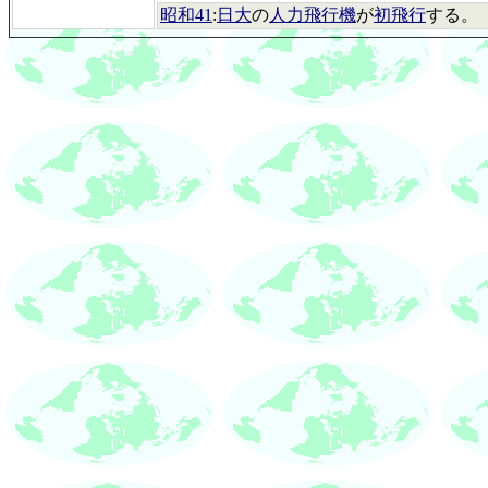
昭和41
:
日大
の
人力飛行機
が
初飛行
する。