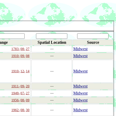
ange
Spatial Location
Source
Midwest
1783-
08-
27
―
Midwest
1910-
09-
08
―
Midwest
1910-
12-
14
―
Midwest
1911-
09-
20
―
Midwest
1949-
07-
27
―
Midwest
1956-
08-
09
―
Midwest
1962-
08-
30
―