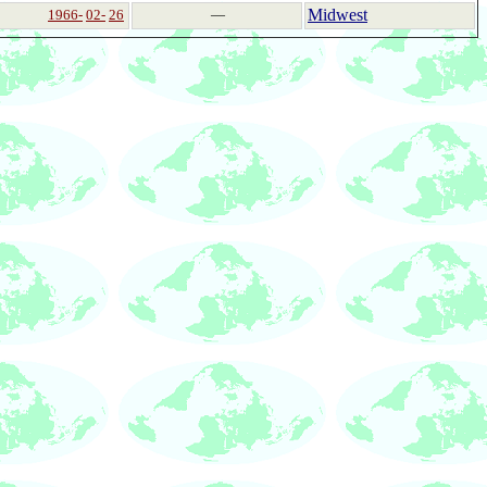
Midwest
1966-
02-
26
―