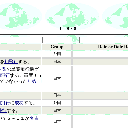
1 - 8 / 8
Group
Date or Date R
外国
間を
初飛行
する。
日本
ツ製
の単葉飛行機グ
初飛行
する。高度10m
日本
ていなかった
ため
、
日本
初飛行
に
成功
する。
外国
飛行
する。
日本
のＹＳ－１１が
名古
日本