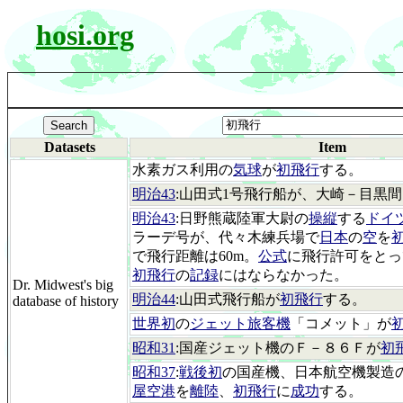
hosi.org
Datasets
Item
水素ガス利用の
気球
が
初飛行
する。
明治43
:山田式1号飛行船が、大崎－目黒
明治43
:日野熊蔵陸軍大尉の
操縦
する
ドイ
ラーデ号が、代々木練兵場で
日本
の
空
を
で飛行距離は60m。
公式
に飛行許可をとっ
初飛行
の
記録
にはならなかった。
Dr. Midwest's big
明治44
:山田式飛行船が
初飛行
する。
database of history
世界初
の
ジェット旅客機
「コメット」が
昭和31
:国産ジェット機のＦ－８６Ｆが
初
昭和37
:
戦後初
の国産機、日本航空機製造
屋空港
を
離陸
、
初飛行
に
成功
する。