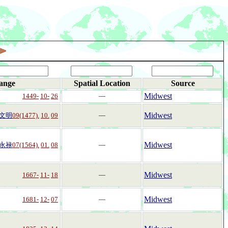
ange
Spatial Location
Source
Midwest
1449-
10-
26
―
Midwest
文明
09(1477).
10.
09
―
Midwest
永禄
07(1564).
01.
08
―
Midwest
1667-
11-
18
―
Midwest
1681-
12-
07
―