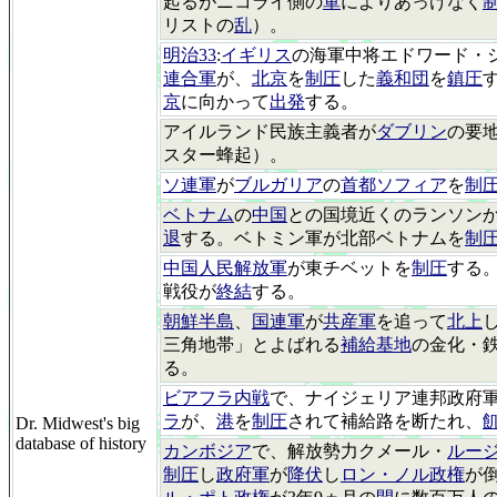
起るがニコライ側の
軍
によりあっけなく
リストの
乱
）。
明治33
:
イギリス
の海軍中将エドワード・
連合軍
が、
北京
を
制圧
した
義和団
を
鎮圧
京
に向かって
出発
する。
アイルランド民族主義者が
ダブリン
の要
スター蜂起）。
ソ連軍
が
ブルガリア
の
首都ソフィア
を
制
ベトナム
の
中国
との国境近くのランソン
退
する。ベトミン軍が北部ベトナムを
制
中国人民解放軍
が東チベットを
制圧
する
戦役が
終結
する。
朝鮮半島
、
国連軍
が
共産軍
を追って
北上
三角地帯」とよばれる
補給基地
の金化・
る。
ビアフラ内戦
で、ナイジェリア連邦政府
ラ
が、
港
を
制圧
されて補給路を断たれ、
Dr. Midwest's big
database of history
カンボジア
で、解放勢力クメール・
ルー
制圧
し
政府軍
が
降伏
し
ロン・ノル政権
が