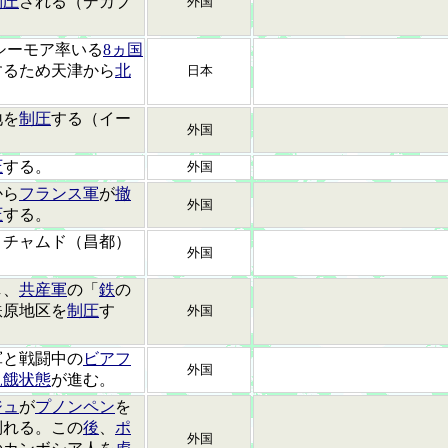
制圧
される（デカブ
外国
シーモア率いる
8ヵ国
するため天津から
北
日本
地を
制圧
する（イー
外国
圧
する。
外国
から
フランス軍
が
撤
外国
圧
する。
。チャムド（昌都）
外国
し、
共産軍
の「
鉄
の
鉄原地区を
制圧
す
外国
軍と戦闘中の
ビアフ
外国
飢餓状態
が進む。
ジュ
が
プノンペン
を
倒れる。この
後
、
ポ
外国