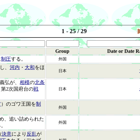
1 - 25 / 29
Group
Date or Date R
に
制圧
する。
外国
し、
河内
・
大和
をほ
日本
義弘が、
相模
の
北条
第2次国府台の
戦
日本
。
ア
）のゴワ王国を
制
外国
を攻め、追い詰められた
外国
る。
位
決意
により
反乱
が