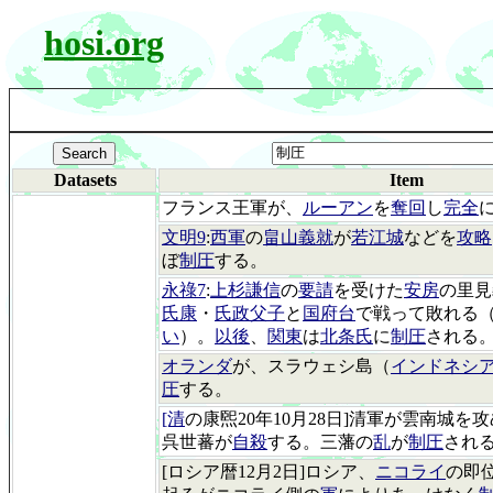
hosi.org
Datasets
Item
フランス王軍が、
ルーアン
を
奪回
し
完全
文明9
:
西軍
の
畠山義就
が
若江城
などを
攻略
ぼ
制圧
する。
永祿7
:
上杉謙信
の
要請
を受けた
安房
の里見
氏康
・
氏政父子
と
国府台
で戦って敗れる（
い
）。
以後
、
関東
は
北条氏
に
制圧
される
オランダ
が、スラウェシ島（
インドネシ
圧
する。
[清
の康煕20年10月28日]清軍が雲南城
呉世蕃が
自殺
する。三藩の
乱
が
制圧
され
[ロシア暦12月2日]ロシア、
ニコライ
の即