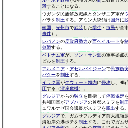
ル・ポト政権
が3年9ヵ月の
間
に数百万人
殺
することになる。
ウガンダ民族解放戦線とタンザニア軍が
パラを
制圧
する。アミン大統領は
国外
に
韓国
、
光州市
で
武装
した
学生
・
市民
が全
事件
）。
レバノン
の
反政府勢力
が
西ベイルート
を
参戦
する。
ベトナム軍
が、
ソン・サン派
の軍事拠点
ビルを
制圧
する。
アルメニア
・
アゼルバイジャン
で
民族衝
バクー
を
制圧
する。
イラク軍
が
クウェート領内
に
侵攻
し、9時
圧
する（
湾岸危機
）。
グルジア
からの
独立
を目指して
停戦協定
共和国軍が
アブハジア
の首都スミフを
制
ュワルナゼ国会議長がスミフを
脱出
する
グルジア
で、ガムサフルディア前大統領
海沿岸の港ポチを
制圧
する。これでガム
ルジア西部
のいくつかの
都市
を抑えたこ