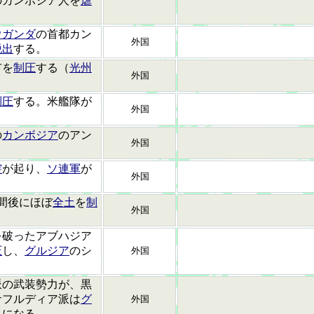
のカンボシア人を
虐
ウガンダ
の首都カン
外国
脱出
する。
市を
制圧
する（
光州
外国
制圧
する。米艦隊が
外国
の
カンボジア
のアン
外国
突
が起り、
ソ連軍
が
外国
間後にほぼ
全土
を
制
外国
を破ったアブハジア
圧
し、
グルジア
のシ
外国
。
派の武装勢力が、黒
サフルディア派は
グ
外国
とになる。