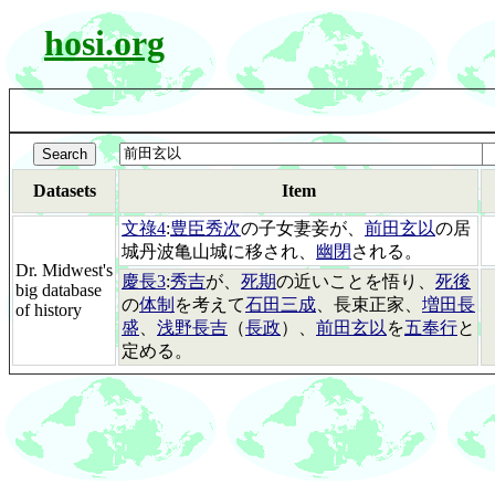
hosi.org
Datasets
Item
文祿4
:
豊臣秀次
の子女妻妾が、
前田玄以
の居
城丹波亀山城に移され、
幽閉
される。
Dr. Midwest's
慶長3
:
秀吉
が、
死期
の近いことを悟り、
死後
big database
の
体制
を考えて
石田三成
、長束正家、
増田長
of history
盛
、
浅野長吉
（
長政
）、
前田玄以
を
五奉行
と
定める。