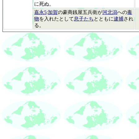
に死ぬ。
嘉永5
:
加賀
の豪商銭屋五兵衛が
河北潟
への
毒
物
を入れたとして
息子たち
とともに
逮捕
され
る。