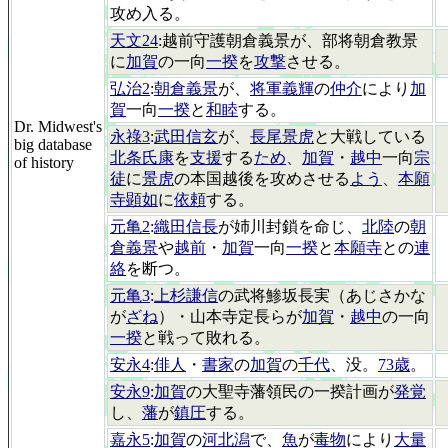
攻め入る。
天文24
:越前守護朝倉義景が、部将朝倉教景
に
加賀
の一向
一揆
を
攻撃
させる。
弘治2
:
朝倉義景
が、
将軍義輝
の
仲介
により
加
賀
一向
一揆
と
和睦
する。
Dr. Midwest's
永祿3
:
武田信玄
が、
長尾景虎
と大戦している
big database
北条氏康
を
支援
する
ため
、
加賀
・
越中
一向
宗
of history
徒
に
景虎
の本国越後を攻めさせる
よう
、
本願
寺顕如
に
依頼
する。
元亀2
:
織田信長
が姉川封鎖を命じ、
北陸
の
朝
倉義景
や
越前
・
加賀
一向
一揆
と
本願寺
との
連
絡
を断つ。
元亀3
:
上杉謙信
の武将鯵坂長実（あじさかな
が
ざね
）・山本寺定長らが
加賀
・
越中
の一向
一揆
と戦って敗れる。
安永4
:
俳人
・
書家
の
加賀
の
千代
、没。
73歳
。
安永9
:
加賀
の大聖寺藩領民の一揆計画が
発覚
し、
藩
が
鎮圧
する。
嘉永5
:
加賀
の
河北潟
で、
魚
が
毒物
により
大量