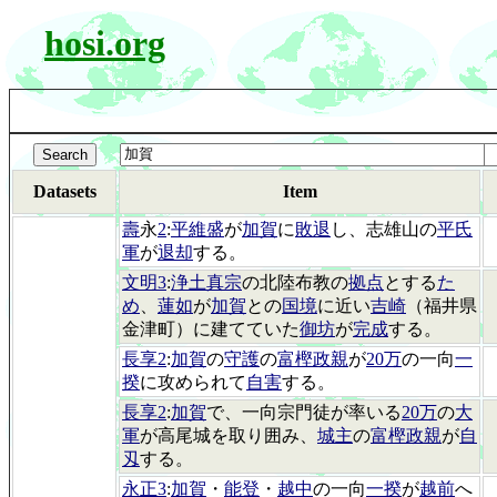
hosi.org
Datasets
Item
壽
永
2
:
平維盛
が
加賀
に
敗退
し、志雄山の
平氏
軍
が
退却
する。
文明3
:
浄土真宗
の北陸布教の
拠点
とする
た
め
、
蓮如
が
加賀
との
国境
に近い
吉崎
（福井県
金津町）に建てていた
御坊
が
完成
する。
長享2
:
加賀
の
守護
の
富樫政親
が
20万
の一向
一
揆
に攻められて
自害
する。
長享2
:
加賀
で、一向宗門徒が率いる
20万
の
大
軍
が高尾城を取り囲み、
城主
の
富樫政親
が
自
刄
する。
永正3
:
加賀
・
能登
・
越中
の一向
一揆
が
越前
へ