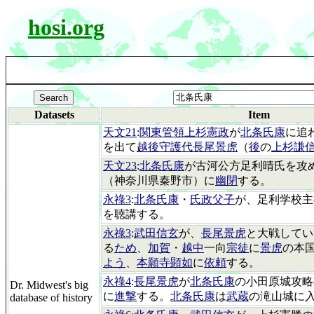
hosi.org
Datasets
Item
天文21
:
関東管領上杉憲政
が
北条氏康
に追
を出て
越後守護代長尾景虎
（
後
の
上杉謙
天文23
:
北条氏康
が古河公方足利晴氏を攻
（神奈川県秦野市）に
幽閉
する。
永祿3
:
北条氏康
・
氏政父子
が、足利学校主
を聴講する。
永祿3
:
武田信玄
が、
長尾景虎
と大戦してい
る
ため
、
加賀
・
越中
一向
宗徒
に
景虎
の本
よう
、
本願寺顕如
に
依頼
する。
永祿4
:
長尾景虎
が
北条氏康
の小田原城攻略
Dr. Midwest's big
に
進撃
する。
北条氏康
は
武蔵
の滝山城に
database of history