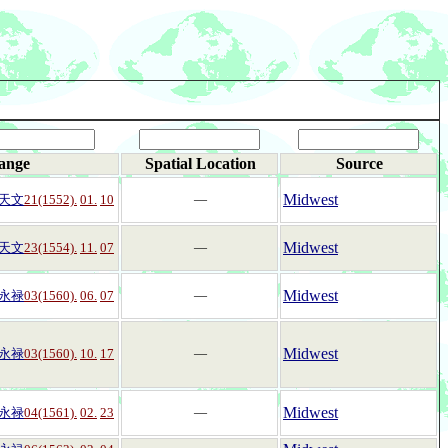
ange
Spatial Location
Source
Midwest
天文
21(1552).
01.
10
―
Midwest
天文
23(1554).
11.
07
―
Midwest
永禄
03(1560).
06.
07
―
Midwest
永禄
03(1560).
10.
17
―
Midwest
永禄
04(1561).
02.
23
―