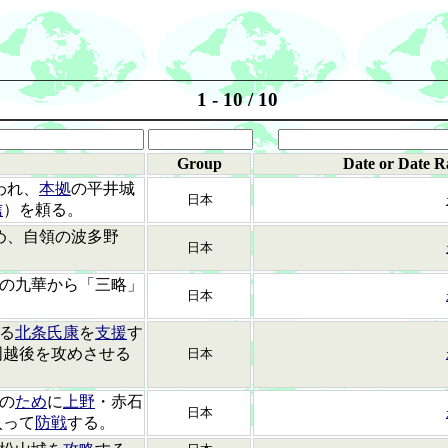
1 - 10 / 10
Group
Date or Date R
われ、
本拠
の平井城
日本
信
）を頼る。
め、自領の波多野
日本
の九華から「三略」
日本
る
北条氏康
を
支援
す
国越後を攻めさせる
日本
の
ため
に
上野
・赤石
日本
入って
防戦
する。