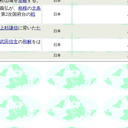
松山城を
攻略
する。
日本
義弘が、
相模
の
北条
第2次国府台の
戦
日本
。
上杉謙信
に背いた
た
日本
武田信玄
の
和解
をは
日本
日本