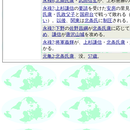
永祿6
:
北条氏康
・
武田信玄
が、上杉憲勝の
永祿7
:
上杉謙信
の
要請
を受けた
安房
の里見
氏康
・
氏政父子
と
国府台
で戦って敗れる（
い
）。
以後
、
関東
は
北条氏
に
制圧
される
永祿7
:
下野
の
佐野昌綱
が
北条氏康
に応じて
め
、
謙信
が
唐沢山城
を攻める。
永祿7
:
将軍義輝
が、
上杉謙信
・
北条氏康
・
かる。
元亀2
:
北条氏康
、没。
57歳
。