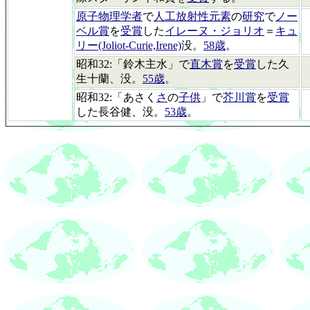
原子物理学者
で
人工放射性元素
の
研究
で
ノー
ベル賞
を
受賞
した
イレーヌ・ジョリオ
＝
キュ
リー(Joliot-Curie,Irene)
没。
58歳
。
昭和32:「鈴木主水」で
直木賞
を
受賞
した久
生十蘭、没。
55歳
。
昭和32:「あさく
さ
の
子供
」で
芥川賞
を
受賞
した長谷健、没。
53歳
。