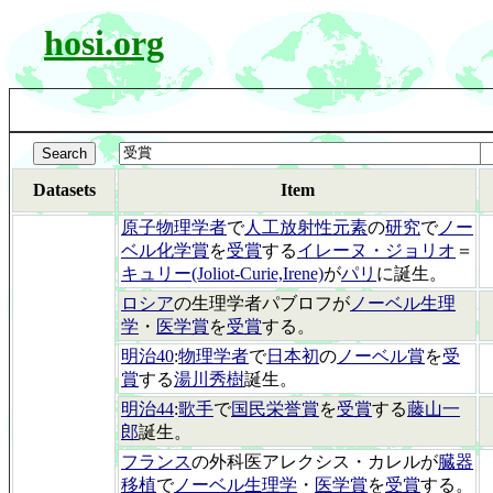
hosi.org
Datasets
Item
原子物理学者
で
人工放射性元素
の
研究
で
ノー
ベル化学賞
を
受賞
する
イレーヌ・ジョリオ
＝
キュリー(Joliot-Curie,Irene)
が
パリ
に誕生。
ロシア
の生理学者パブロフが
ノーベル生理
学
・
医学賞
を
受賞
する。
明治40
:
物理学者
で
日本初
の
ノーベル賞
を
受
賞
する
湯川秀樹
誕生。
明治44
:
歌手
で
国民栄誉賞
を
受賞
する
藤山一
郎
誕生。
フランス
の外科医アレクシス・カレルが
臓器
移植
で
ノーベル生理学
・
医学賞
を
受賞
する。