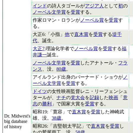
インド
の詩人タゴールが
アジア人
として
初
の
ノーベル文学賞
を
受賞
する。
作家ロマン・ロランが
ノーベル賞
を
受賞
す
る。
大正6:「小指」
他
で
直木賞
を
受賞
する
堤千
代
、誕生。
大正7
:理論化学者で
ノーベル賞
を
受賞
する
福
井謙一
誕生。
ノーベル文学賞
を
受賞
したアナトール・
フラ
ンス
、没。
80歳
。
アイルランド出身のバーナード・ショウが
ノ
ーベル文学賞
を
受賞
する。
ドイツ
の女性映画監督レニ・リーフェンシュ
タールが、
ナチ
の
党大会
を
記録
した
映画
「
意
志
の
勝利
」で国家大賞を
受賞
する。
昭和19:「寛容」で
直木賞
を
受賞
した神崎武
Dr. Midwest's
雄、没。
38歳
。
big database
昭和26:「吉堅朝太平記」で
直木賞
を
受賞
し
of history
たの鷲尾雨工、没。
58歳
。