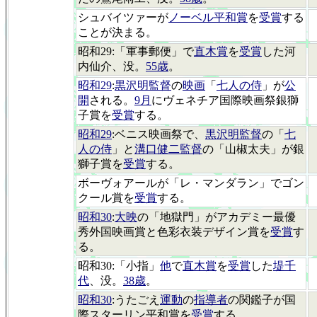
シュバイツァーが
ノーベル平和賞
を
受賞
する
ことが決まる。
昭和29:「軍事郵便」で
直木賞
を
受賞
した河
内仙介、没。
55歳
。
昭和29
:
黒沢明監督
の
映画
「
七人の侍
」が
公
開
される。
9月
にヴェネチア国際映画祭銀獅
子賞を
受賞
する。
昭和29
:ベニス映画祭で、
黒沢明監督
の「
七
人の侍
」と
溝口健二監督
の「山椒太夫」が銀
獅子賞を
受賞
する。
ボーヴォアールが「レ・マンダラン」でゴン
クール賞を
受賞
する。
昭和30
:
大映
の「地獄門」がアカデミー最優
秀外国映画賞と色彩衣装デザイン賞を
受賞
す
る。
昭和30:「小指」
他
で
直木賞
を
受賞
した
堤千
代
、没。
38歳
。
昭和30
:うたごえ
運動
の
指導者
の関鑑子が国
際スターリン平和賞を
受賞
する。