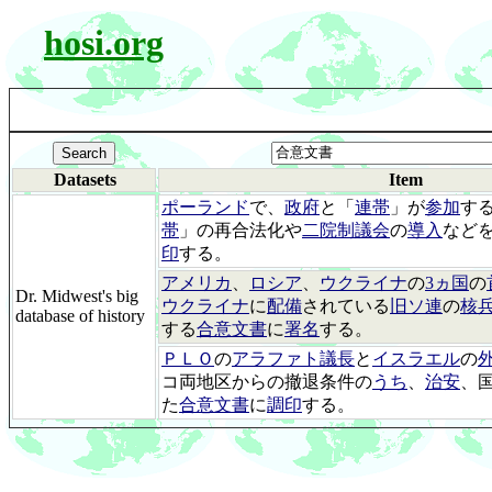
hosi.org
Datasets
Item
ポーランド
で、
政府
と「
連帯
」が
参加
す
帯
」の再合法化や
二院制議会
の
導入
など
印
する。
アメリカ
、
ロシア
、
ウクライナ
の
3ヵ国
の
Dr. Midwest's big
ウクライナ
に
配備
されている
旧ソ連
の
核
database of history
する
合意文書
に
署名
する。
ＰＬＯ
の
アラファト議長
と
イスラエル
の
コ両地区からの撤退条件の
うち
、
治安
、
た
合意文書
に
調印
する。