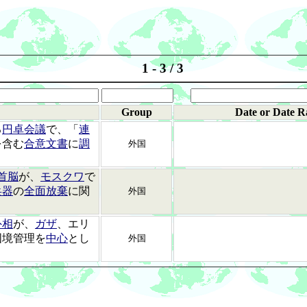
1 - 3 / 3
Group
Date or Date R
る
円卓会議
で、「
連
を含む
合意文書
に
調
外国
首脳
が、
モスクワ
で
兵器
の
全面放棄
に関
外国
外相
が、
ガザ
、エリ
国境管理を
中心
とし
外国