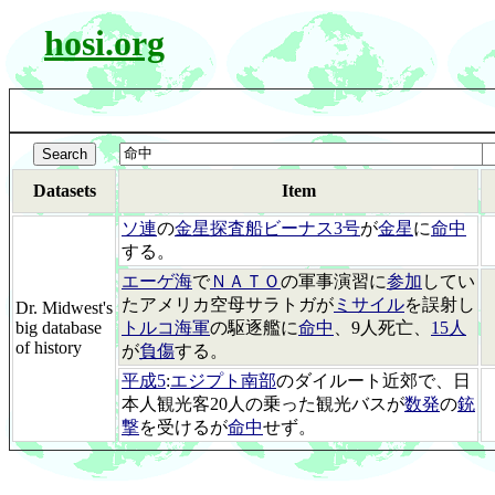
hosi.org
Datasets
Item
ソ連
の
金星探査船ビーナス3号
が
金星
に
命中
する。
エーゲ海
で
ＮＡＴＯ
の軍事演習に
参加
してい
たアメリカ空母サラトガが
ミサイル
を誤射し
Dr. Midwest's
big database
トルコ海軍
の駆逐艦に
命中
、9人死亡、
15人
of history
が
負傷
する。
平成5
:
エジプト南部
のダイルート近郊で、日
本人観光客20人の乗った観光バスが
数発
の
銃
撃
を受けるが
命中
せず。