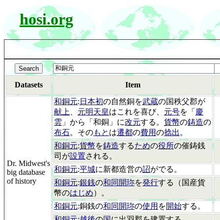
hosi.org
Datasets
Item
和銅元
:
日本初
の自然銅を
武蔵
の国秩父郡が
献上
、
元明天皇
はこれを喜び、
元号
を「
慶
雲
」から「和銅」に
改元
する。
貨幣
の
鋳造
の
布石
。その
もと
は
遷都
の
費用
の
捻出
。
和銅元
:
貨幣
を
鋳造
する
ため
の
役所
の催鋳銭
司が
設置
される。
Dr. Midwest's
和銅元
:
平城
に新都造営の
詔
がでる。
big database
of history
和銅元
:
銀銭
の
和同開珎
を
発行
する（国産貨
幣の
はじめ
）。
和銅元
:銅銭の
和同開珎
の
使用
を
開始
する。
和銅元
:
越後
の
国
に出羽郡を建置する。