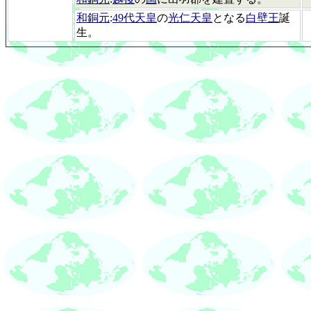
和銅元
:
49代天皇
の
光仁天皇
となる
白壁王
誕
生。