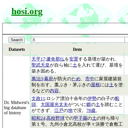
hosi.org
Datasets
Item
天平17
:
蘆舎那仏
を
安置
する基壇が築かれ、
聖武天皇
が自ら袖に
土
を入れて運び、基壇を
築き固める。
萬治3
:
幕府
が防火の
ため
、
市中
に家屋建築規
制を出す。藁ぶき・茅ぶきの
屋根
には
土
を塗
るなどの
内容
。
文政11
:ロシア漂泊十余年の
伊勢
の白子の
船
Dr. Midwest's
頭
、
大国屋光太夫
がついに
郷
の
土
を踏むこと
big database
ができず、
江戸
の
地
で没。
78歳
。
of history
昭和24
:
高校野球
での
甲子園
の
土
の持ち帰り
第１号。九州小倉北高校が準々決勝で倉敷工