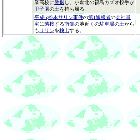
業高校に
敗退
し、小倉北の福島カズオ投手が
甲子園
の
土
を持ち帰る。
平成6
:
松本サリン事件
の
第1通報者
の
会社員
宅
に
隣接
する
南側
の池近くの
駐車場
の
土
から
も
サリン
を
検出
する。