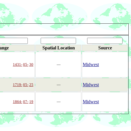
ange
Spatial Location
Source
Midwest
1431-
05-
30
―
Midwest
1719-
05-
25
―
Midwest
1864-
07-
19
―