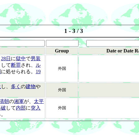
1 - 3 / 3
Group
Date or Date R
、
28日
に
獄中
で
男装
として
断罪
され、
ル
外国
刑
に処せられる。
19
生
し、
多く
の
建物
や
外国
清朝
の
湘軍
が、
太平
爆破
して
内部
に
突入
外国
る。