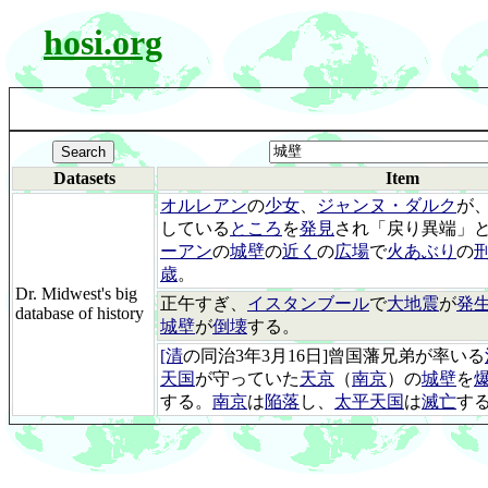
hosi.org
Datasets
Item
オルレアン
の
少女
、
ジャンヌ・ダルク
が
している
ところ
を
発見
され「戻り異端」
ーアン
の
城壁
の
近く
の
広場
で
火あぶり
の
歳
。
Dr. Midwest's big
正午すぎ、
イスタンブール
で
大地震
が
発
database of history
城壁
が
倒壊
する。
[清
の同治3年3月16日]曾国藩兄弟が率いる
天国
が守っていた
天京
（
南京
）の
城壁
を
する。
南京
は
陥落
し、
太平天国
は
滅亡
す