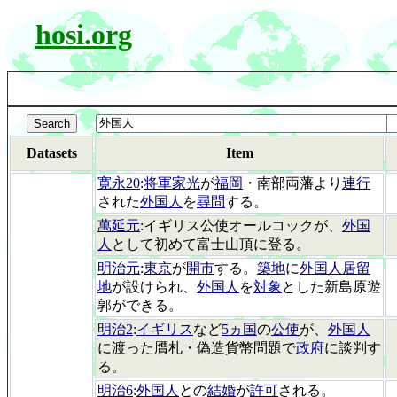
hosi.org
Datasets
Item
寛永20
:
将軍家光
が
福岡
・南部両藩より
連行
された
外国人
を
尋問
する。
萬延元
:イギリス公使オールコックが、
外国
人
として初めて富士山頂に登る。
明治元
:
東京
が
開市
する。
築地
に
外国人居留
地
が設けられ、
外国人
を
対象
とした新島原遊
郭ができる。
明治2
:
イギリス
など
5ヵ国
の
公使
が、
外国人
に渡った贋札・偽造貨幣問題で
政府
に談判す
る。
明治6
:
外国人
との
結婚
が
許可
される。