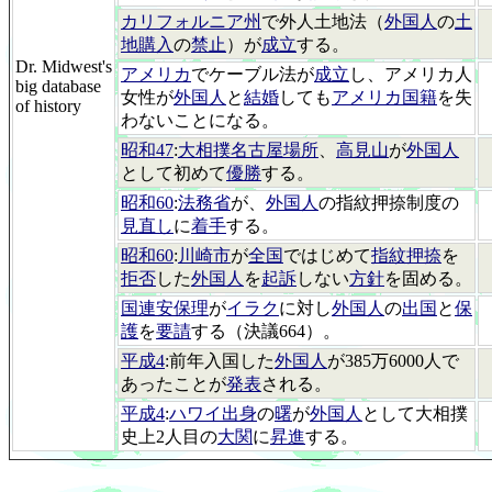
カリフォルニア州
で外人土地法（
外国人
の
土
地購入
の
禁止
）が
成立
する。
Dr. Midwest's
アメリカ
でケーブル法が
成立
し、アメリカ人
big database
女性が
外国人
と
結婚
しても
アメリカ国籍
を失
of history
わないことになる。
昭和47
:
大相撲名古屋場所
、
高見山
が
外国人
として初めて
優勝
する。
昭和60
:
法務省
が、
外国人
の指紋押捺制度の
見直し
に
着手
する。
昭和60
:
川崎市
が
全国
ではじめて
指紋押捺
を
拒否
した
外国人
を
起訴
しない
方針
を固める。
国連安保理
が
イラク
に対し
外国人
の
出国
と
保
護
を
要請
する（決議664）。
平成4
:前年入国した
外国人
が385万6000人で
あったことが
発表
される。
平成4
:
ハワイ出身
の
曙
が
外国人
として大相撲
史上2人目の
大関
に
昇進
する。