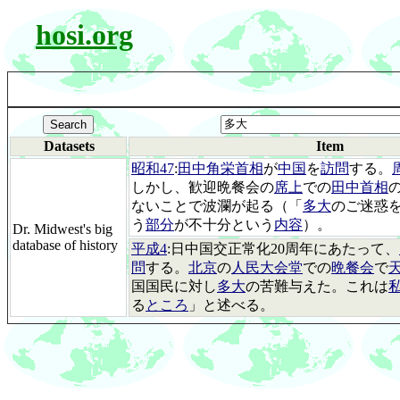
hosi.org
Datasets
Item
昭和47
:
田中角栄首相
が
中国
を
訪問
する。
しかし、歓迎晩餐会の
席上
での
田中首相
ないことで波瀾が起る（「
多大
のご迷惑
う
部分
が不十分という
内容
）。
Dr. Midwest's big
database of history
平成4
:日中国交正常化20周年にあたって、
問
する。
北京
の
人民大会堂
での
晩餐会
で
国国民に対し
多大
の苦難与えた。これは
る
ところ
」と述べる。