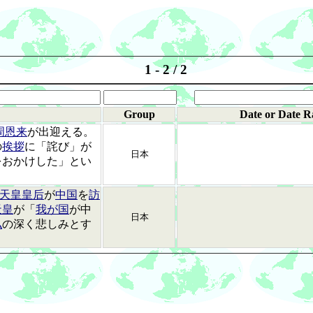
1 - 2 / 2
Group
Date or Date R
周恩来
が出迎える。
の
挨拶
に「詫び」が
日本
をおかけした」とい
天皇皇后
が
中国
を
訪
天皇
が「
我が国
が中
日本
私
の深く悲しみとす