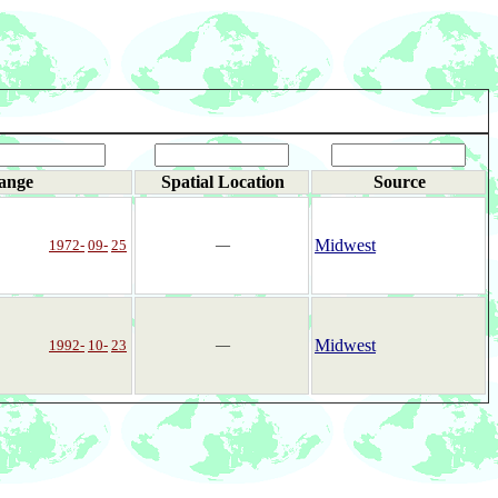
ange
Spatial Location
Source
Midwest
1972-
09-
25
―
Midwest
1992-
10-
23
―